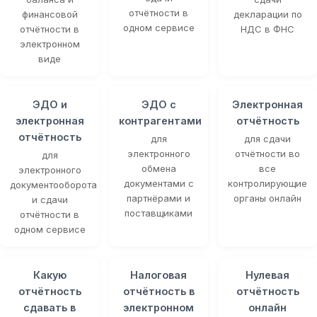
отчётности в
финансовой
декларации по
одном сервисе
отчётности в
НДС в ФНС
электронном
виде
ЭДО и
ЭДО с
Электронная
электронная
контрагентами
отчётность
отчётность
для
для сдачи
электронного
отчётности во
для
обмена
все
электронного
документами с
контролирующие
документооборота
партнёрами и
органы онлайн
и сдачи
поставщиками
отчётности в
одном сервисе
Какую
Налоговая
Нулевая
отчётность
отчётность в
отчётность
сдавать в
электронном
онлайн