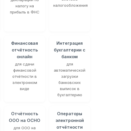
налогообложения
налогу на
прибыль в ФНС
Финансовая
Интеграция
отчётность
бухгалтерии с
онлайн
банком
для сдачи
для
финансовой
автоматической
отчётности в
загрузки
электронном
банковских
виде
выписок в
бухгалтерию
Отчётность
Операторы
ООО на ОСНО
электронной
отчётности
для ООО на