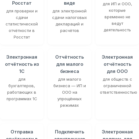
Росстат
виде
для ИП и ООО,
которые
для проверки и
для электронной
временно не
сдачи
сдачи налоговых
ведут
статистической
деклараций и
деятельность
отчётности в
расчётов
Росстат
Электронная
Отчётность
Электронная
отчётность из
для малого
отчётность
1С
бизнеса
для ООО
для
для малого
для обществ с
бухгалтеров,
бизнеса — ИП и
ограниченной
работающих в
ООО на
ответственностью
программах 1С
упрощённых
режимах
Отправка
Подключить
Электронная
отчётности в
электронную
подпись для