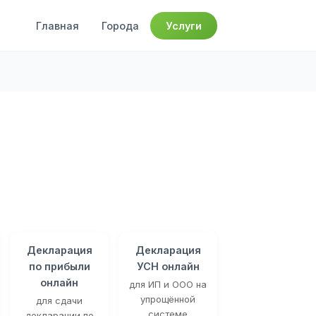
Главная
Города
Услуги
Декларация
Декларация
по прибыли
УСН онлайн
онлайн
для ИП и ООО на
упрощённой
для сдачи
системе
декларации по