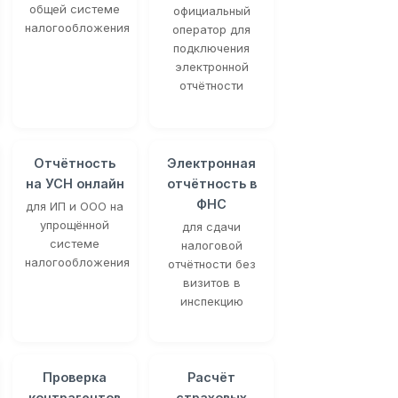
общей системе
официальный
налогообложения
оператор для
подключения
электронной
отчётности
Отчётность
Электронная
на УСН онлайн
отчётность в
ФНС
для ИП и ООО на
упрощённой
для сдачи
системе
налоговой
налогообложения
отчётности без
визитов в
инспекцию
Проверка
Расчёт
контрагентов
страховых