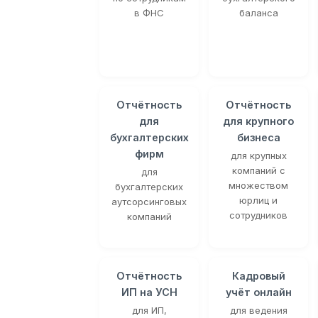
в ФНС
баланса
Отчётность
Отчётность
для
для крупного
бухгалтерских
бизнеса
фирм
для крупных
компаний с
для
множеством
бухгалтерских
юрлиц и
аутсорсинговых
сотрудников
компаний
Отчётность
Кадровый
ИП на УСН
учёт онлайн
для ИП,
для ведения