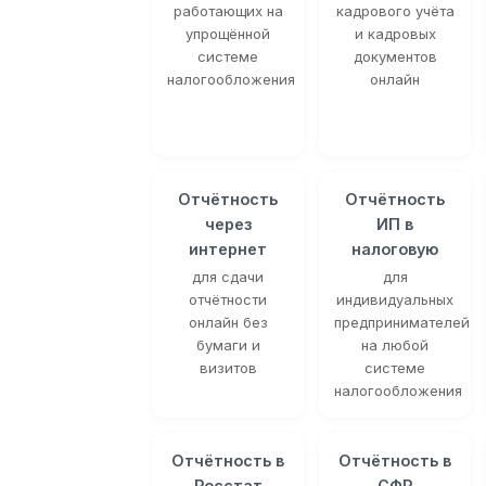
работающих на
кадрового учёта
упрощённой
и кадровых
системе
документов
налогообложения
онлайн
Отчётность
Отчётность
через
ИП в
интернет
налоговую
для сдачи
для
отчётности
индивидуальных
онлайн без
предпринимателей
бумаги и
на любой
визитов
системе
налогообложения
Отчётность в
Отчётность в
Росстат
СФР