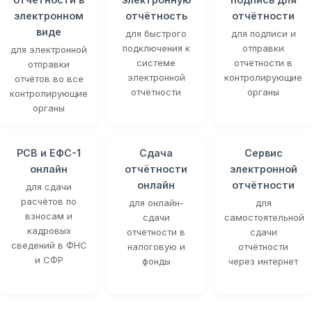
электронном
отчётность
отчётности
виде
для быстрого
для подписи и
подключения к
отправки
для электронной
системе
отчётности в
отправки
электронной
контролирующие
отчётов во все
отчётности
органы
контролирующие
органы
РСВ и ЕФС-1
Сдача
Сервис
онлайн
отчётности
электронной
онлайн
отчётности
для сдачи
расчётов по
для онлайн-
для
взносам и
сдачи
самостоятельной
кадровых
отчётности в
сдачи
сведений в ФНС
налоговую и
отчётности
и СФР
фонды
через интернет