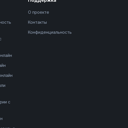
О проекте
ность
Контакты
Конфиденциальность
с
онлайн
айн
онлайн
ыли
рии с
йн