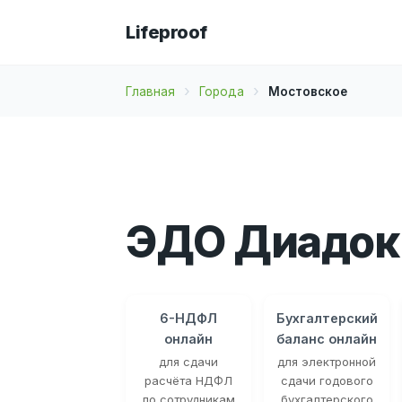
Lifeproof
Главная
Города
Мостовское
ЭДО Диадок
6-НДФЛ
Бухгалтерский
онлайн
баланс онлайн
для сдачи
для электронной
расчёта НДФЛ
сдачи годового
по сотрудникам
бухгалтерского