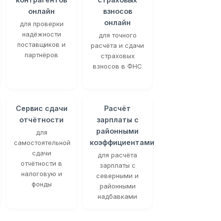
онлайн
взносов
онлайн
для проверки
надёжности
для точного
поставщиков и
расчёта и сдачи
партнёров
страховых
взносов в ФНС
Сервис сдачи
Расчёт
отчётности
зарплаты с
районными
для
коэффициентами
самостоятельной
сдачи
для расчёта
отчётности в
зарплаты с
налоговую и
северными и
фонды
районными
надбавками