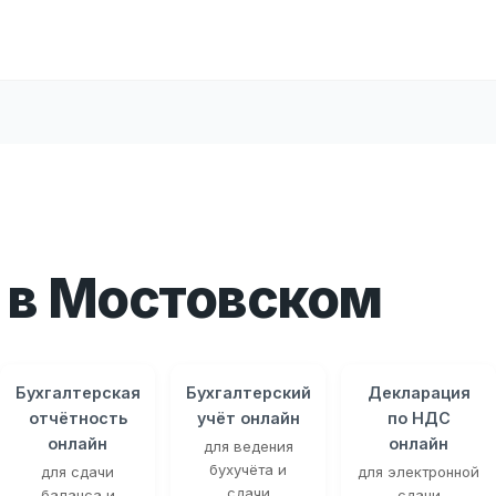
 в Мостовском
Бухгалтерская
Бухгалтерский
Декларация
отчётность
учёт онлайн
по НДС
онлайн
онлайн
для ведения
бухучёта и
для сдачи
для электронной
сдачи
баланса и
сдачи