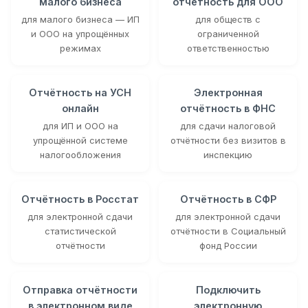
малого бизнеса
отчётность для ООО
для малого бизнеса — ИП
для обществ с
и ООО на упрощённых
ограниченной
режимах
ответственностью
Отчётность на УСН
Электронная
онлайн
отчётность в ФНС
для ИП и ООО на
для сдачи налоговой
упрощённой системе
отчётности без визитов в
налогообложения
инспекцию
Отчётность в Росстат
Отчётность в СФР
для электронной сдачи
для электронной сдачи
статистической
отчётности в Социальный
отчётности
фонд России
Отправка отчётности
Подключить
в электронном виде
электронную