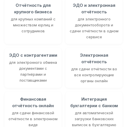
Отчётность для
ЭДО и электронная
крупного бизнеса
отчётность
для крупных компаний с
для электронного
множеством юрлиц и
документооборота и
сотрудников
сдачи отчётности в одном
сервисе
ЭДО с контрагентами
Электронная
отчётность
для электронного обмена
документами с
для сдачи отчётности во
партнёрами и
все контролирующие
поставщиками
органы онлайн
Финансовая
Интеграция
отчётность онлайн
бухгалтерии с банком
для сдачи финансовой
для автоматической
отчётности в электронном
загрузки банковских
виде
выписок в бухгалтерию