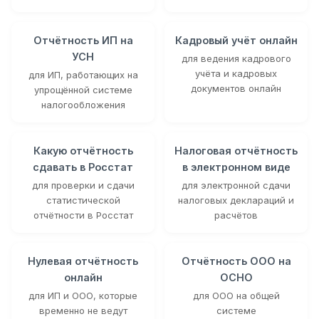
Отчётность ИП на
Кадровый учёт онлайн
УСН
для ведения кадрового
учёта и кадровых
для ИП, работающих на
документов онлайн
упрощённой системе
налогообложения
Какую отчётность
Налоговая отчётность
сдавать в Росстат
в электронном виде
для проверки и сдачи
для электронной сдачи
статистической
налоговых деклараций и
отчётности в Росстат
расчётов
Нулевая отчётность
Отчётность ООО на
онлайн
ОСНО
для ИП и ООО, которые
для ООО на общей
временно не ведут
системе