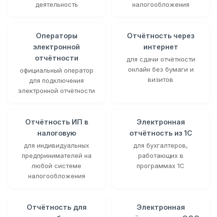
деятельность
налогообложения
Операторы
Отчётность через
электронной
интернет
отчётности
для сдачи отчётности
онлайн без бумаги и
официальный оператор
визитов
для подключения
электронной отчётности
Отчётность ИП в
Электронная
налоговую
отчётность из 1С
для индивидуальных
для бухгалтеров,
предпринимателей на
работающих в
любой системе
программах 1С
налогообложения
Отчётность для
Электронная