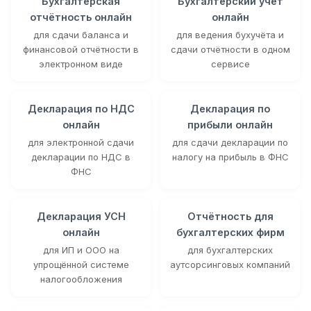
Бухгалтерская
Бухгалтерский учёт
отчётность онлайн
онлайн
для сдачи баланса и
для ведения бухучёта и
финансовой отчётности в
сдачи отчётности в одном
электронном виде
сервисе
Декларация по НДС
Декларация по
онлайн
прибыли онлайн
для электронной сдачи
для сдачи декларации по
декларации по НДС в
налогу на прибыль в ФНС
ФНС
Декларация УСН
Отчётность для
онлайн
бухгалтерских фирм
для ИП и ООО на
для бухгалтерских
упрощённой системе
аутсорсинговых компаний
налогообложения