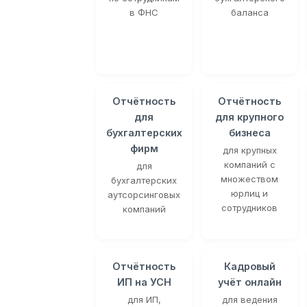
в ФНС
баланса
Отчётность
Отчётность
для
для крупного
бухгалтерских
бизнеса
фирм
для крупных
компаний с
для
множеством
бухгалтерских
юрлиц и
аутсорсинговых
сотрудников
компаний
Отчётность
Кадровый
ИП на УСН
учёт онлайн
для ИП,
для ведения