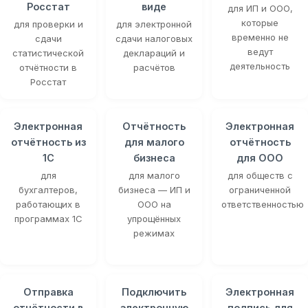
Росстат
виде
для ИП и ООО,
которые
для проверки и
для электронной
временно не
сдачи
сдачи налоговых
ведут
статистической
деклараций и
деятельность
отчётности в
расчётов
Росстат
Электронная
Отчётность
Электронная
отчётность из
для малого
отчётность
1С
бизнеса
для ООО
для
для малого
для обществ с
бухгалтеров,
бизнеса — ИП и
ограниченной
работающих в
ООО на
ответственностью
программах 1С
упрощённых
режимах
Отправка
Подключить
Электронная
отчётности в
электронную
подпись для