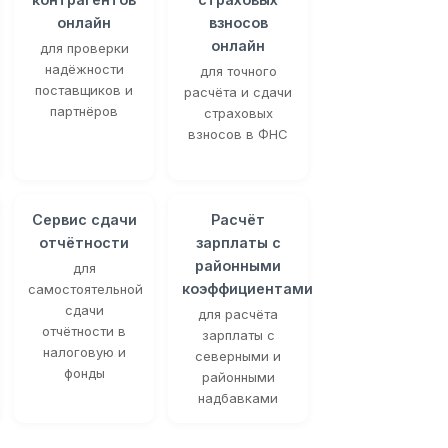
онлайн
взносов
онлайн
для проверки
надёжности
для точного
поставщиков и
расчёта и сдачи
партнёров
страховых
взносов в ФНС
Сервис сдачи
Расчёт
отчётности
зарплаты с
районными
для
коэффициентами
самостоятельной
сдачи
для расчёта
отчётности в
зарплаты с
налоговую и
северными и
фонды
районными
надбавками