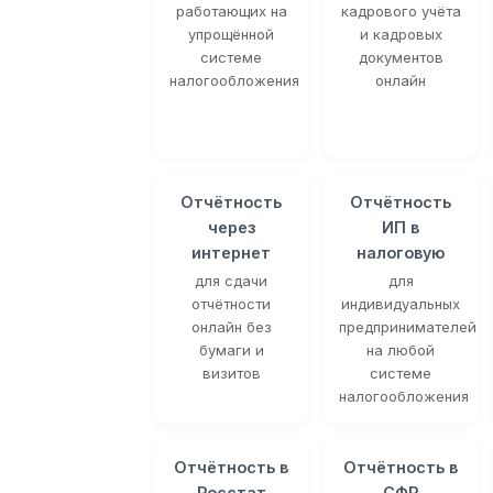
работающих на
кадрового учёта
упрощённой
и кадровых
системе
документов
налогообложения
онлайн
Отчётность
Отчётность
через
ИП в
интернет
налоговую
для сдачи
для
отчётности
индивидуальных
онлайн без
предпринимателей
бумаги и
на любой
визитов
системе
налогообложения
Отчётность в
Отчётность в
Росстат
СФР