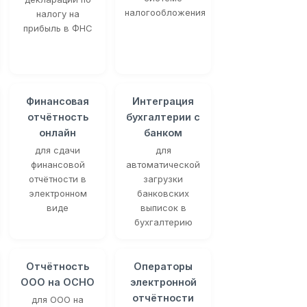
налогообложения
налогу на
прибыль в ФНС
Финансовая
Интеграция
отчётность
бухгалтерии с
онлайн
банком
для сдачи
для
финансовой
автоматической
отчётности в
загрузки
электронном
банковских
виде
выписок в
бухгалтерию
Отчётность
Операторы
ООО на ОСНО
электронной
отчётности
для ООО на