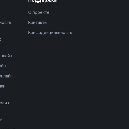
О проекте
ность
Контакты
Конфиденциальность
с
онлайн
айн
онлайн
ыли
рии с
йн