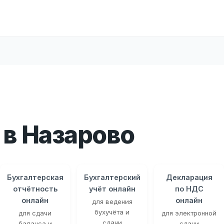
в Назарово
Бухгалтерская
Бухгалтерский
Декларация
отчётность
учёт онлайн
по НДС
онлайн
онлайн
для ведения
бухучёта и
для сдачи
для электронной
сдачи
баланса и
сдачи