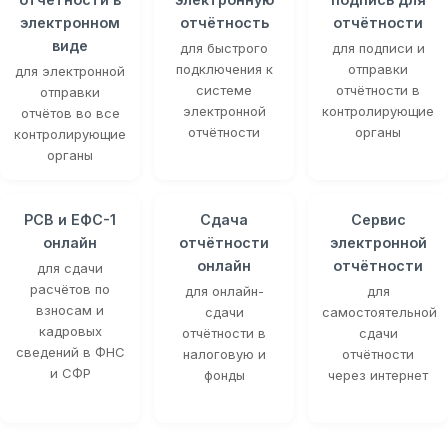
электронном
отчётность
отчётности
виде
для быстрого
для подписи и
подключения к
отправки
для электронной
системе
отчётности в
отправки
электронной
контролирующие
отчётов во все
отчётности
органы
контролирующие
органы
РСВ и ЕФС-1
Сдача
Сервис
онлайн
отчётности
электронной
онлайн
отчётности
для сдачи
расчётов по
для онлайн-
для
взносам и
сдачи
самостоятельной
кадровых
отчётности в
сдачи
сведений в ФНС
налоговую и
отчётности
и СФР
фонды
через интернет