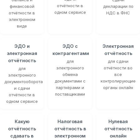
отчётности в
финансовой
декларации по
одном сервисе
отчётности в
НДС в ФНС
электронном
виде
ЭДО и
ЭДО с
Электронная
электронная
контрагентами
отчётность
отчётность
для
для сдачи
электронного
отчётности во
для
обмена
все
электронного
документами с
контролирующие
документооборота
партнёрами и
органы онлайн
и сдачи
поставщиками
отчётности в
одном сервисе
Какую
Налоговая
Нулевая
отчётность
отчётность в
отчётность
сдавать в
электронном
онлайн