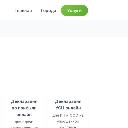
Главная
Города
Услуги
Декларация
Декларация
по прибыли
УСН онлайн
онлайн
для ИП и ООО на
упрощённой
для сдачи
системе
декларации по