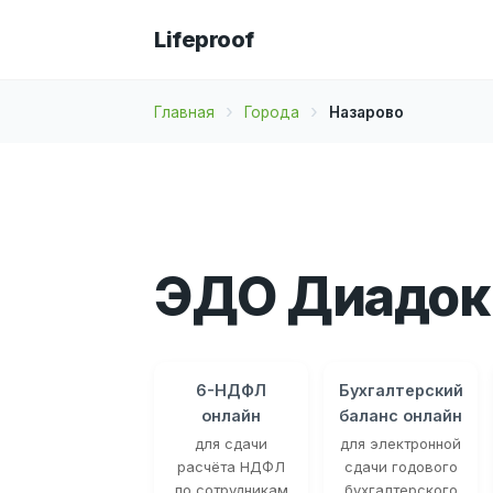
Lifeproof
Главная
Города
Назарово
ЭДО Диадок 
6-НДФЛ
Бухгалтерский
онлайн
баланс онлайн
для сдачи
для электронной
расчёта НДФЛ
сдачи годового
по сотрудникам
бухгалтерского