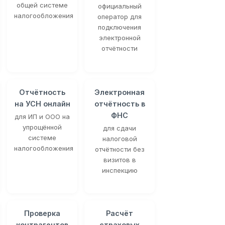
общей системе
официальный
налогообложения
оператор для
подключения
электронной
отчётности
Отчётность
Электронная
на УСН онлайн
отчётность в
ФНС
для ИП и ООО на
упрощённой
для сдачи
системе
налоговой
налогообложения
отчётности без
визитов в
инспекцию
Проверка
Расчёт
контрагентов
страховых