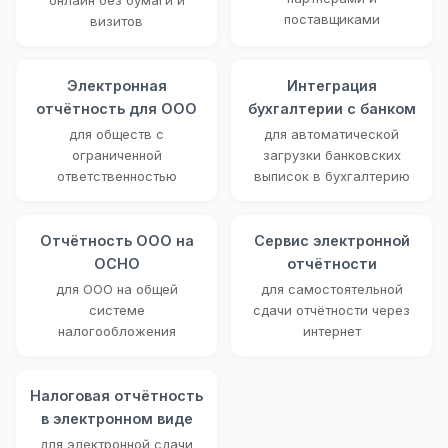
поставщиками
визитов
Электронная
Интеграция
отчётность для ООО
бухгалтерии с банком
для обществ с
для автоматической
ограниченной
загрузки банковских
ответственностью
выписок в бухгалтерию
Отчётность ООО на
Сервис электронной
ОСНО
отчётности
для ООО на общей
для самостоятельной
системе
сдачи отчётности через
налогообложения
интернет
Налоговая отчётность
в электронном виде
для электронной сдачи