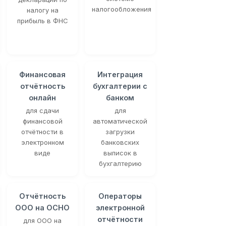
налогообложения
налогу на
прибыль в ФНС
Финансовая
Интеграция
отчётность
бухгалтерии с
онлайн
банком
для сдачи
для
финансовой
автоматической
отчётности в
загрузки
электронном
банковских
виде
выписок в
бухгалтерию
Отчётность
Операторы
ООО на ОСНО
электронной
отчётности
для ООО на