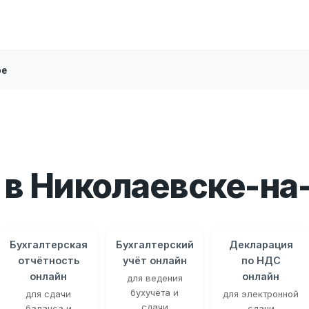
ре
в Николаевске-на
Бухгалтерская
Бухгалтерский
Декларация
отчётность
учёт онлайн
по НДС
онлайн
онлайн
для ведения
бухучёта и
для сдачи
для электронной
сдачи
баланса и
сдачи