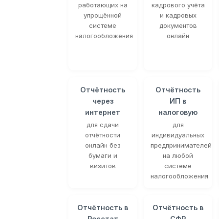
работающих на
кадрового учёта
упрощённой
и кадровых
системе
документов
налогообложения
онлайн
Отчётность
Отчётность
через
ИП в
интернет
налоговую
для сдачи
для
отчётности
индивидуальных
онлайн без
предпринимателей
бумаги и
на любой
визитов
системе
налогообложения
Отчётность в
Отчётность в
Росстат
СФР