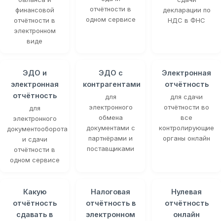
отчётности в
финансовой
декларации по
одном сервисе
отчётности в
НДС в ФНС
электронном
виде
ЭДО и
ЭДО с
Электронная
электронная
контрагентами
отчётность
отчётность
для
для сдачи
электронного
отчётности во
для
обмена
все
электронного
документами с
контролирующие
документооборота
партнёрами и
органы онлайн
и сдачи
поставщиками
отчётности в
одном сервисе
Какую
Налоговая
Нулевая
отчётность
отчётность в
отчётность
сдавать в
электронном
онлайн