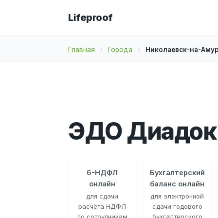
Lifeproof
Главная
Города
Николаевск-на-Аму
ЭДО Диадок 
6-НДФЛ
Бухгалтерский
онлайн
баланс онлайн
для сдачи
для электронной
расчёта НДФЛ
сдачи годового
по сотрудникам
бухгалтерского