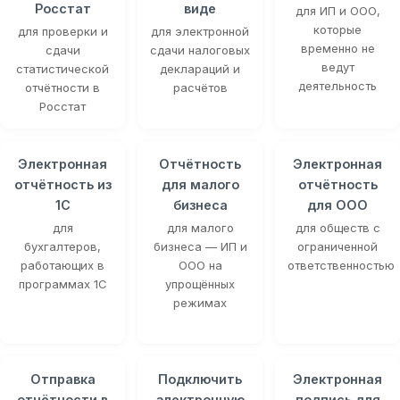
Росстат
виде
для ИП и ООО,
которые
для проверки и
для электронной
временно не
сдачи
сдачи налоговых
ведут
статистической
деклараций и
деятельность
отчётности в
расчётов
Росстат
Электронная
Отчётность
Электронная
отчётность из
для малого
отчётность
1С
бизнеса
для ООО
для
для малого
для обществ с
бухгалтеров,
бизнеса — ИП и
ограниченной
работающих в
ООО на
ответственностью
программах 1С
упрощённых
режимах
Отправка
Подключить
Электронная
отчётности в
электронную
подпись для