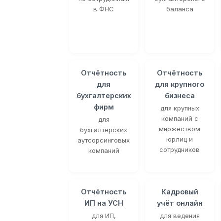
в ФНС
баланса
Отчётность
Отчётность
для
для крупного
бухгалтерских
бизнеса
фирм
для крупных
компаний с
для
множеством
бухгалтерских
юрлиц и
аутсорсинговых
сотрудников
компаний
Отчётность
Кадровый
ИП на УСН
учёт онлайн
для ИП,
для ведения