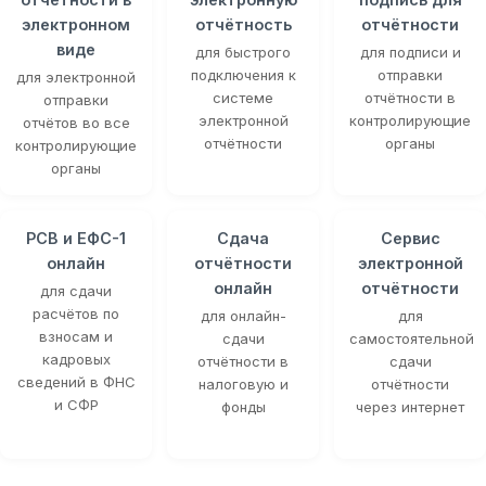
электронном
отчётность
отчётности
виде
для быстрого
для подписи и
подключения к
отправки
для электронной
системе
отчётности в
отправки
электронной
контролирующие
отчётов во все
отчётности
органы
контролирующие
органы
РСВ и ЕФС-1
Сдача
Сервис
онлайн
отчётности
электронной
онлайн
отчётности
для сдачи
расчётов по
для онлайн-
для
взносам и
сдачи
самостоятельной
кадровых
отчётности в
сдачи
сведений в ФНС
налоговую и
отчётности
и СФР
фонды
через интернет