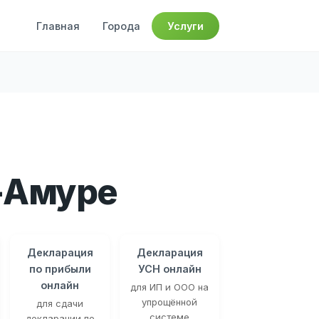
Главная
Города
Услуги
-Амуре
Декларация
Декларация
по прибыли
УСН онлайн
онлайн
для ИП и ООО на
упрощённой
для сдачи
системе
декларации по