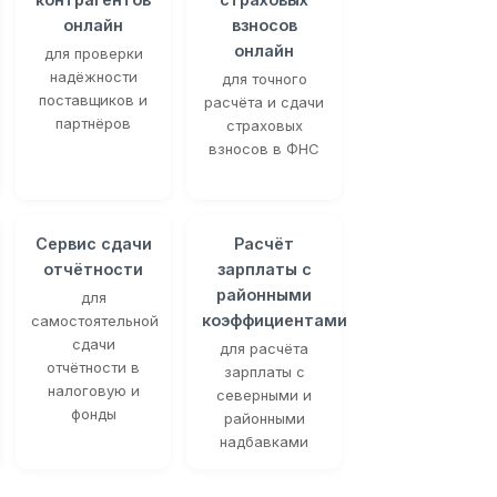
онлайн
взносов
онлайн
для проверки
надёжности
для точного
поставщиков и
расчёта и сдачи
партнёров
страховых
взносов в ФНС
Сервис сдачи
Расчёт
отчётности
зарплаты с
районными
для
коэффициентами
самостоятельной
сдачи
для расчёта
отчётности в
зарплаты с
налоговую и
северными и
фонды
районными
надбавками