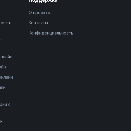
О проекте
ность
Контакты
Конфиденциальность
с
онлайн
айн
онлайн
ыли
рии с
йн