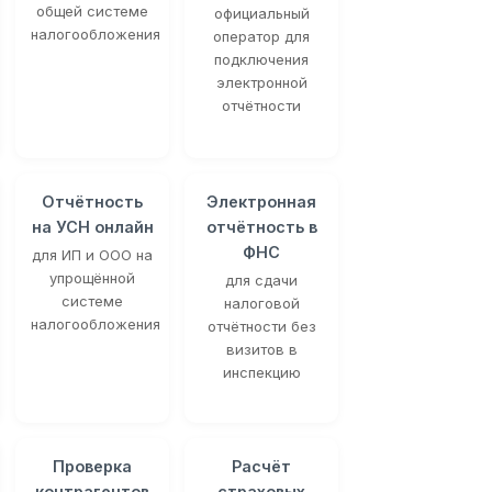
общей системе
официальный
налогообложения
оператор для
подключения
электронной
отчётности
Отчётность
Электронная
на УСН онлайн
отчётность в
ФНС
для ИП и ООО на
упрощённой
для сдачи
системе
налоговой
налогообложения
отчётности без
визитов в
инспекцию
Проверка
Расчёт
контрагентов
страховых