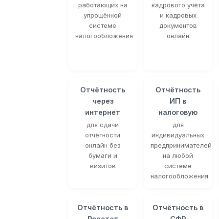
работающих на
кадрового учёта
упрощённой
и кадровых
системе
документов
налогообложения
онлайн
Отчётность
Отчётность
через
ИП в
интернет
налоговую
для сдачи
для
отчётности
индивидуальных
онлайн без
предпринимателей
бумаги и
на любой
визитов
системе
налогообложения
Отчётность в
Отчётность в
Росстат
СФР