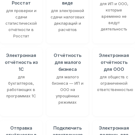
Росстат
виде
для ИП и ООО,
которые
для проверки и
для электронной
временно не
сдачи
сдачи налоговых
ведут
статистической
деклараций и
деятельность
отчётности в
расчётов
Росстат
Электронная
Отчётность
Электронная
отчётность из
для малого
отчётность
1С
бизнеса
для ООО
для
для малого
для обществ с
бухгалтеров,
бизнеса — ИП и
ограниченной
работающих в
ООО на
ответственностью
программах 1С
упрощённых
режимах
Отправка
Подключить
Электронная
отчётности в
электронную
подпись для