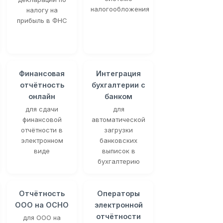
налогообложения
налогу на
прибыль в ФНС
Финансовая
Интеграция
отчётность
бухгалтерии с
онлайн
банком
для сдачи
для
финансовой
автоматической
отчётности в
загрузки
электронном
банковских
виде
выписок в
бухгалтерию
Отчётность
Операторы
ООО на ОСНО
электронной
отчётности
для ООО на