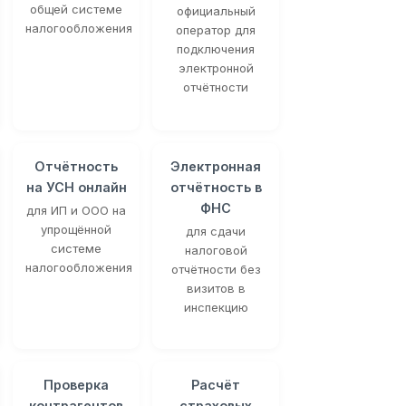
общей системе
официальный
налогообложения
оператор для
подключения
электронной
отчётности
Отчётность
Электронная
на УСН онлайн
отчётность в
ФНС
для ИП и ООО на
упрощённой
для сдачи
системе
налоговой
налогообложения
отчётности без
визитов в
инспекцию
Проверка
Расчёт
контрагентов
страховых