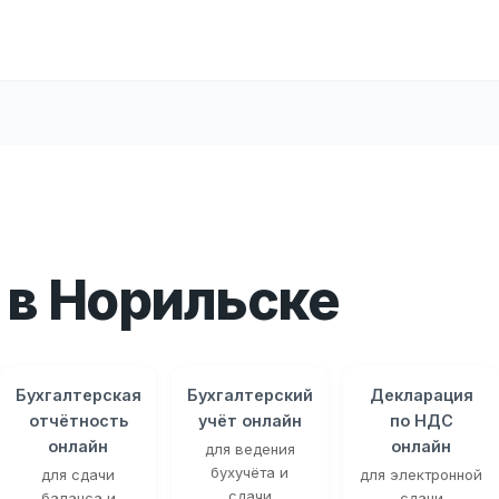
в Норильске
Бухгалтерская
Бухгалтерский
Декларация
отчётность
учёт онлайн
по НДС
онлайн
онлайн
для ведения
бухучёта и
для сдачи
для электронной
сдачи
баланса и
сдачи