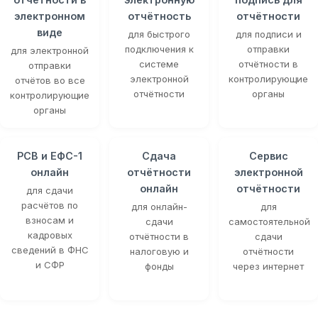
электронном
отчётность
отчётности
виде
для быстрого
для подписи и
подключения к
отправки
для электронной
системе
отчётности в
отправки
электронной
контролирующие
отчётов во все
отчётности
органы
контролирующие
органы
РСВ и ЕФС-1
Сдача
Сервис
онлайн
отчётности
электронной
онлайн
отчётности
для сдачи
расчётов по
для онлайн-
для
взносам и
сдачи
самостоятельной
кадровых
отчётности в
сдачи
сведений в ФНС
налоговую и
отчётности
и СФР
фонды
через интернет