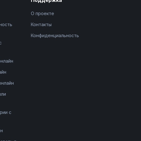
О проекте
ность
Контакты
Конфиденциальность
с
онлайн
айн
онлайн
ыли
рии с
йн