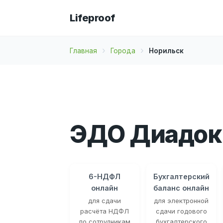
Lifeproof
Главная
Города
Норильск
ЭДО Диадок 
6-НДФЛ
Бухгалтерский
онлайн
баланс онлайн
для сдачи
для электронной
расчёта НДФЛ
сдачи годового
по сотрудникам
бухгалтерского