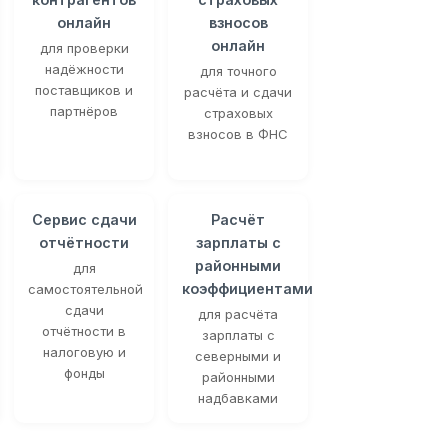
онлайн
взносов
онлайн
для проверки
надёжности
для точного
поставщиков и
расчёта и сдачи
партнёров
страховых
взносов в ФНС
Сервис сдачи
Расчёт
отчётности
зарплаты с
районными
для
коэффициентами
самостоятельной
сдачи
для расчёта
отчётности в
зарплаты с
налоговую и
северными и
фонды
районными
надбавками