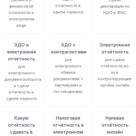
отчётности в
финансовой
декларации по
одном сервисе
отчётности в
НДС в ФНС
электронном
виде
ЭДО и
ЭДО с
Электронная
электронная
контрагентами
отчётность
отчётность
для
для сдачи
электронного
отчётности во
для
обмена
все
электронного
документами с
контролирующие
документооборота
партнёрами и
органы онлайн
и сдачи
поставщиками
отчётности в
одном сервисе
Какую
Налоговая
Нулевая
отчётность
отчётность в
отчётность
сдавать в
электронном
онлайн