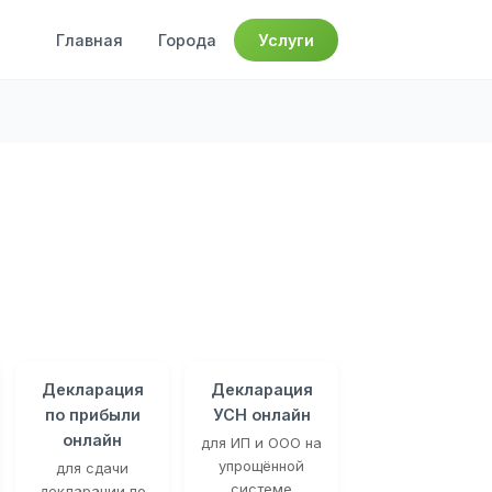
Главная
Города
Услуги
Декларация
Декларация
по прибыли
УСН онлайн
онлайн
для ИП и ООО на
упрощённой
для сдачи
системе
декларации по