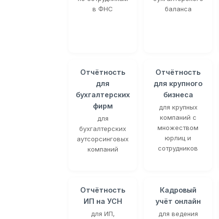
в ФНС
баланса
Отчётность
Отчётность
для
для крупного
бухгалтерских
бизнеса
фирм
для крупных
компаний с
для
множеством
бухгалтерских
юрлиц и
аутсорсинговых
сотрудников
компаний
Отчётность
Кадровый
ИП на УСН
учёт онлайн
для ИП,
для ведения