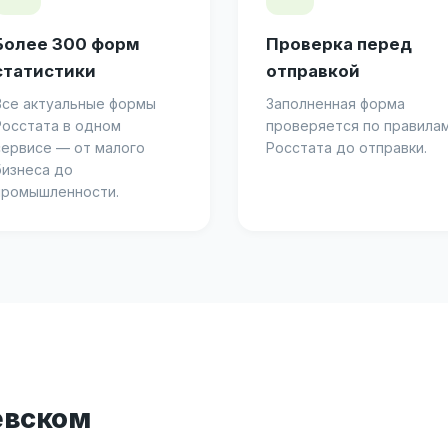
Более 300 форм
Проверка перед
статистики
отправкой
Все актуальные формы
Заполненная форма
Росстата в одном
проверяется по правила
сервисе — от малого
Росстата до отправки.
бизнеса до
промышленности.
евском