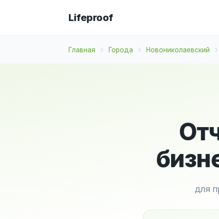
Lifeproof
Главная
Города
Новониколаевский
Отч
бизн
для п