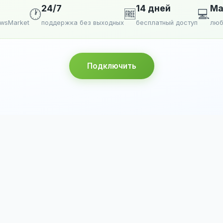
24/7
14 дней
Ma
🕐
🆓
💻
ewsMarket
поддержка без выходных
бесплатный доступ
люб
Подключить