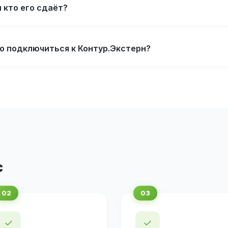
и кто его сдаёт?
о подключиться к Контур.Экстерн?
с
✓
✓