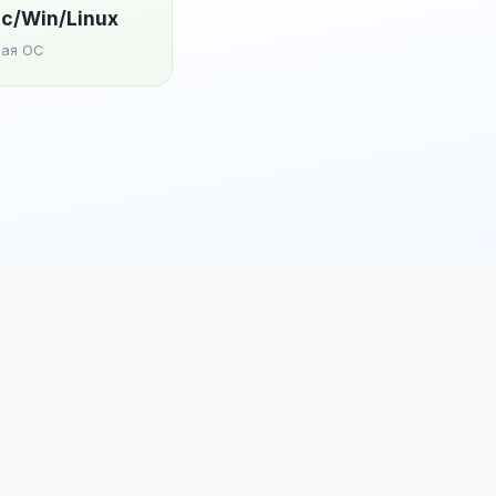
c/Win/Linux
ая ОС