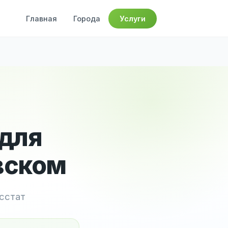
Главная
Города
Услуги
 для
вском
осстат