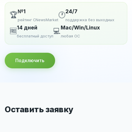
№1
24/7
🏆
🕐
рейтинг CNewsMarket
поддержка без выходных
14 дней
Mac/Win/Linux
🆓
💻
бесплатный доступ
любая ОС
Подключить
Оставить заявку