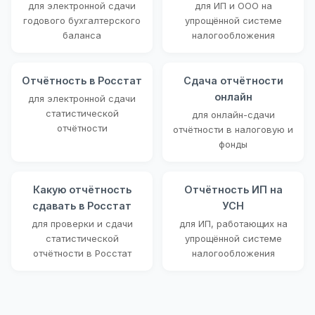
для электронной сдачи
для ИП и ООО на
годового бухгалтерского
упрощённой системе
баланса
налогообложения
Отчётность в Росстат
Сдача отчётности
онлайн
для электронной сдачи
статистической
для онлайн-сдачи
отчётности
отчётности в налоговую и
фонды
Какую отчётность
Отчётность ИП на
сдавать в Росстат
УСН
для проверки и сдачи
для ИП, работающих на
статистической
упрощённой системе
отчётности в Росстат
налогообложения