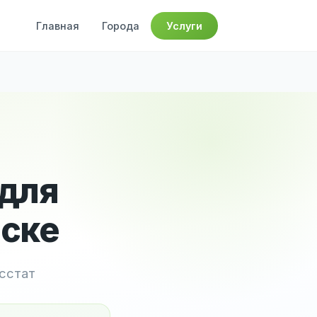
Главная
Города
Услуги
 для
йске
осстат