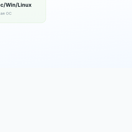
c/Win/Linux
ая ОС