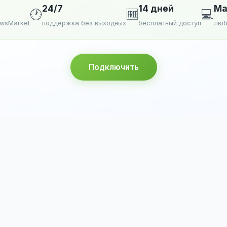
24/7
14 дней
Ma
🕐
🆓
💻
ewsMarket
поддержка без выходных
бесплатный доступ
люб
Подключить