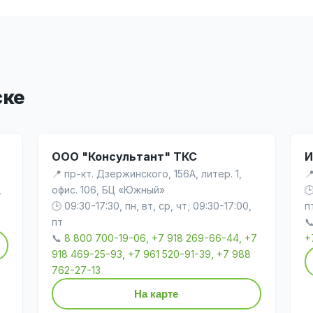
ске
ООО "Консультант" ТКС
И
📍 пр-кт. Дзержинского, 156А, литер. 1,

,
офис. 106, БЦ «Южный»

🕒 09:30-17:30, пн, вт, ср, чт; 09:30-17:00,
п
пт

📞
8 800 700-19-06, +7 918 269-66-44, +7
+
918 469-25-93, +7 961 520-91-39, +7 988
762-27-13
На карте