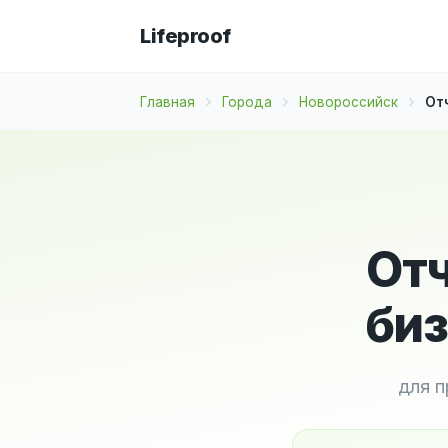
Lifeproof
Главная
Города
Новороссийск
От
Отч
биз
для п