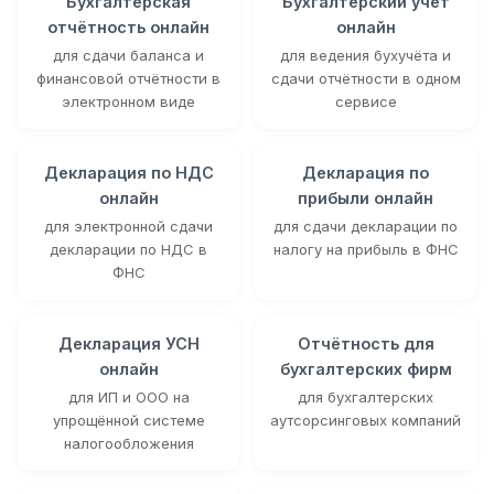
Бухгалтерская
Бухгалтерский учёт
отчётность онлайн
онлайн
для сдачи баланса и
для ведения бухучёта и
финансовой отчётности в
сдачи отчётности в одном
электронном виде
сервисе
Декларация по НДС
Декларация по
онлайн
прибыли онлайн
для электронной сдачи
для сдачи декларации по
декларации по НДС в
налогу на прибыль в ФНС
ФНС
Декларация УСН
Отчётность для
онлайн
бухгалтерских фирм
для ИП и ООО на
для бухгалтерских
упрощённой системе
аутсорсинговых компаний
налогообложения