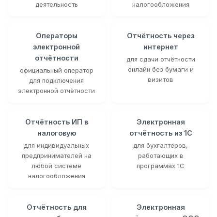
деятельность
налогообложения
Операторы
Отчётность через
электронной
интернет
отчётности
для сдачи отчётности
онлайн без бумаги и
официальный оператор
визитов
для подключения
электронной отчётности
Отчётность ИП в
Электронная
налоговую
отчётность из 1С
для индивидуальных
для бухгалтеров,
предпринимателей на
работающих в
любой системе
программах 1С
налогообложения
Отчётность для
Электронная