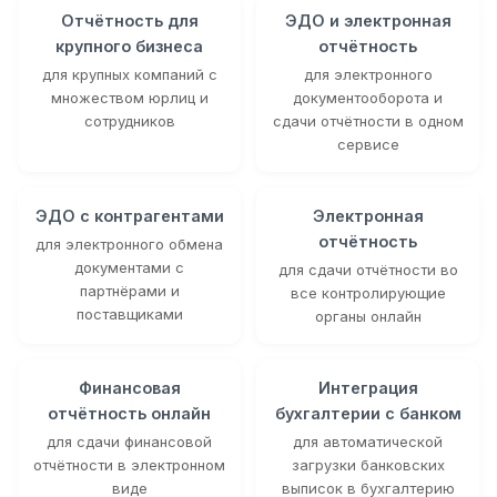
Отчётность для
ЭДО и электронная
крупного бизнеса
отчётность
для крупных компаний с
для электронного
множеством юрлиц и
документооборота и
сотрудников
сдачи отчётности в одном
сервисе
ЭДО с контрагентами
Электронная
отчётность
для электронного обмена
документами с
для сдачи отчётности во
партнёрами и
все контролирующие
поставщиками
органы онлайн
Финансовая
Интеграция
отчётность онлайн
бухгалтерии с банком
для сдачи финансовой
для автоматической
отчётности в электронном
загрузки банковских
виде
выписок в бухгалтерию