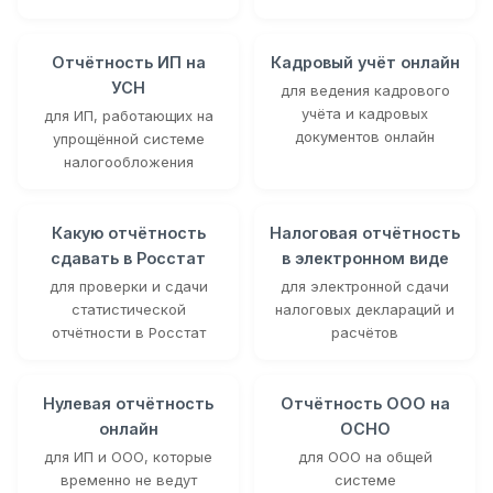
Отчётность ИП на
Кадровый учёт онлайн
УСН
для ведения кадрового
учёта и кадровых
для ИП, работающих на
документов онлайн
упрощённой системе
налогообложения
Какую отчётность
Налоговая отчётность
сдавать в Росстат
в электронном виде
для проверки и сдачи
для электронной сдачи
статистической
налоговых деклараций и
отчётности в Росстат
расчётов
Нулевая отчётность
Отчётность ООО на
онлайн
ОСНО
для ИП и ООО, которые
для ООО на общей
временно не ведут
системе