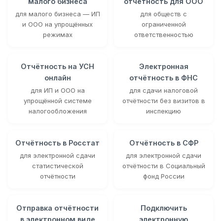
малого бизнеса
отчётность для ООО
для малого бизнеса — ИП
для обществ с
и ООО на упрощённых
ограниченной
режимах
ответственностью
Отчётность на УСН
Электронная
онлайн
отчётность в ФНС
для ИП и ООО на
для сдачи налоговой
упрощённой системе
отчётности без визитов в
налогообложения
инспекцию
Отчётность в Росстат
Отчётность в СФР
для электронной сдачи
для электронной сдачи
статистической
отчётности в Социальный
отчётности
фонд России
Отправка отчётности
Подключить
в электронном виде
электронную