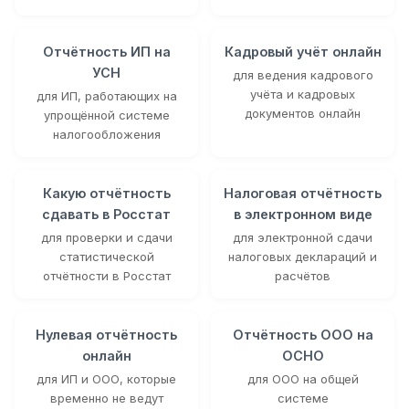
Отчётность ИП на
Кадровый учёт онлайн
УСН
для ведения кадрового
учёта и кадровых
для ИП, работающих на
документов онлайн
упрощённой системе
налогообложения
Какую отчётность
Налоговая отчётность
сдавать в Росстат
в электронном виде
для проверки и сдачи
для электронной сдачи
статистической
налоговых деклараций и
отчётности в Росстат
расчётов
Нулевая отчётность
Отчётность ООО на
онлайн
ОСНО
для ИП и ООО, которые
для ООО на общей
временно не ведут
системе