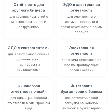
Отчётность для
ЭДО и электронная
крупного бизнеса
отчётность
для крупных компаний с
для электронного
множеством юрлиц и
документооборота и
сотрудников
сдачи отчётности в одном
сервисе
ЭДО с контрагентами
Электронная
отчётность
для электронного обмена
документами с
для сдачи отчётности во
партнёрами и
все контролирующие
поставщиками
органы онлайн
Финансовая
Интеграция
отчётность онлайн
бухгалтерии с банком
для сдачи финансовой
для автоматической
отчётности в электронном
загрузки банковских
виде
выписок в бухгалтерию