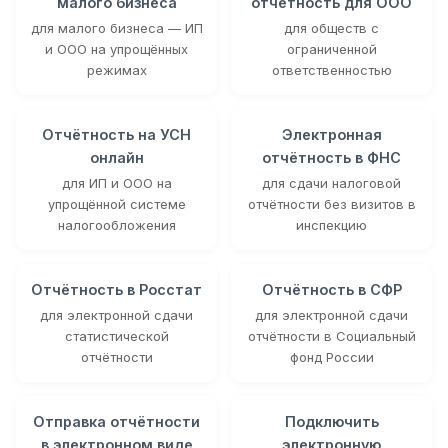
малого бизнеса
отчётность для ООО
для малого бизнеса — ИП
для обществ с
и ООО на упрощённых
ограниченной
режимах
ответственностью
Отчётность на УСН
Электронная
онлайн
отчётность в ФНС
для ИП и ООО на
для сдачи налоговой
упрощённой системе
отчётности без визитов в
налогообложения
инспекцию
Отчётность в Росстат
Отчётность в СФР
для электронной сдачи
для электронной сдачи
статистической
отчётности в Социальный
отчётности
фонд России
Отправка отчётности
Подключить
в электронном виде
электронную