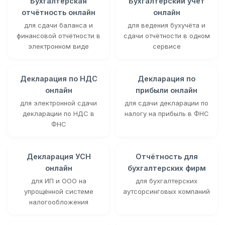
Бухгалтерская
Бухгалтерский учёт
отчётность онлайн
онлайн
для сдачи баланса и
для ведения бухучёта и
финансовой отчётности в
сдачи отчётности в одном
электронном виде
сервисе
Декларация по НДС
Декларация по
онлайн
прибыли онлайн
для электронной сдачи
для сдачи декларации по
декларации по НДС в
налогу на прибыль в ФНС
ФНС
Декларация УСН
Отчётность для
онлайн
бухгалтерских фирм
для ИП и ООО на
для бухгалтерских
упрощённой системе
аутсорсинговых компаний
налогообложения