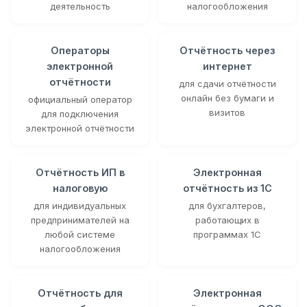
деятельность
налогообложения
Операторы
Отчётность через
электронной
интернет
отчётности
для сдачи отчётности
онлайн без бумаги и
официальный оператор
визитов
для подключения
электронной отчётности
Отчётность ИП в
Электронная
налоговую
отчётность из 1С
для индивидуальных
для бухгалтеров,
предпринимателей на
работающих в
любой системе
программах 1С
налогообложения
Отчётность для
Электронная