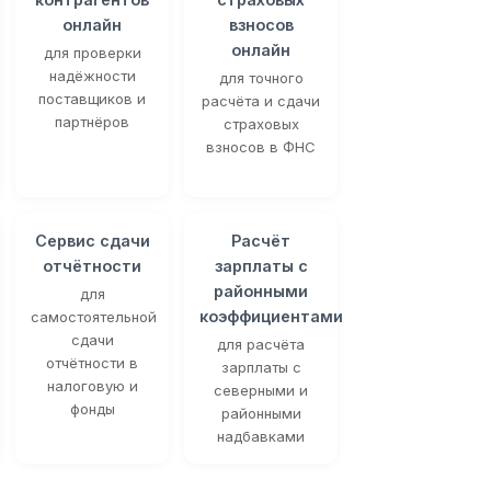
онлайн
взносов
онлайн
для проверки
надёжности
для точного
поставщиков и
расчёта и сдачи
партнёров
страховых
взносов в ФНС
Сервис сдачи
Расчёт
отчётности
зарплаты с
районными
для
коэффициентами
самостоятельной
сдачи
для расчёта
отчётности в
зарплаты с
налоговую и
северными и
фонды
районными
надбавками