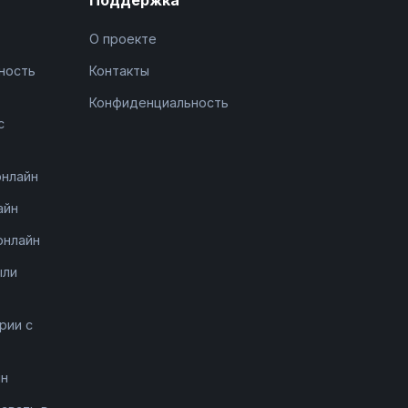
О проекте
ность
Контакты
Конфиденциальность
с
онлайн
айн
онлайн
ыли
рии с
йн