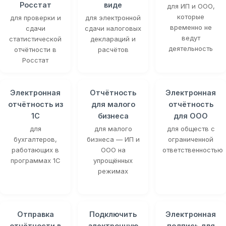
Росстат
виде
для ИП и ООО,
которые
для проверки и
для электронной
временно не
сдачи
сдачи налоговых
ведут
статистической
деклараций и
деятельность
отчётности в
расчётов
Росстат
Электронная
Отчётность
Электронная
отчётность из
для малого
отчётность
1С
бизнеса
для ООО
для
для малого
для обществ с
бухгалтеров,
бизнеса — ИП и
ограниченной
работающих в
ООО на
ответственностью
программах 1С
упрощённых
режимах
Отправка
Подключить
Электронная
отчётности в
электронную
подпись для