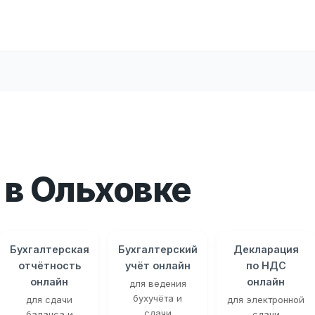
в Ольховке
Бухгалтерская
Бухгалтерский
Декларация
отчётность
учёт онлайн
по НДС
онлайн
онлайн
для ведения
бухучёта и
для сдачи
для электронной
сдачи
баланса и
сдачи