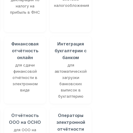
налогообложения
налогу на
прибыль в ФНС
Финансовая
Интеграция
отчётность
бухгалтерии с
онлайн
банком
для сдачи
для
финансовой
автоматической
отчётности в
загрузки
электронном
банковских
виде
выписок в
бухгалтерию
Отчётность
Операторы
ООО на ОСНО
электронной
отчётности
для ООО на