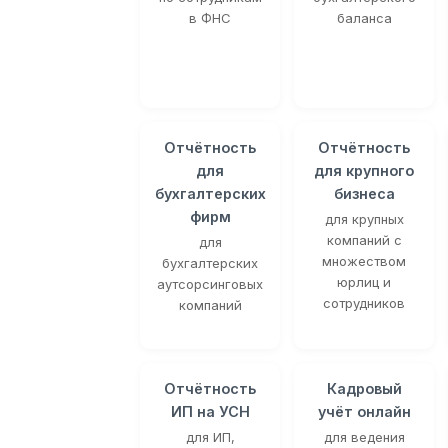
в ФНС
баланса
Отчётность
Отчётность
для
для крупного
бухгалтерских
бизнеса
фирм
для крупных
компаний с
для
множеством
бухгалтерских
юрлиц и
аутсорсинговых
сотрудников
компаний
Отчётность
Кадровый
ИП на УСН
учёт онлайн
для ИП,
для ведения