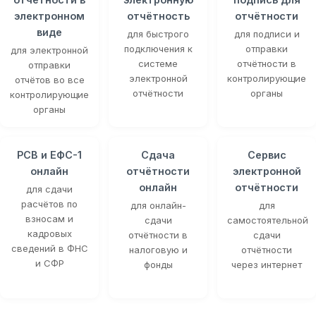
электронном
отчётность
отчётности
виде
для быстрого
для подписи и
подключения к
отправки
для электронной
системе
отчётности в
отправки
электронной
контролирующие
отчётов во все
отчётности
органы
контролирующие
органы
РСВ и ЕФС-1
Сдача
Сервис
онлайн
отчётности
электронной
онлайн
отчётности
для сдачи
расчётов по
для онлайн-
для
взносам и
сдачи
самостоятельной
кадровых
отчётности в
сдачи
сведений в ФНС
налоговую и
отчётности
и СФР
фонды
через интернет