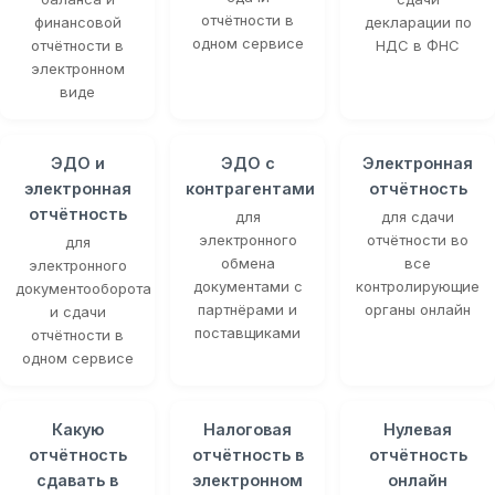
отчётности в
финансовой
декларации по
одном сервисе
отчётности в
НДС в ФНС
электронном
виде
ЭДО и
ЭДО с
Электронная
электронная
контрагентами
отчётность
отчётность
для
для сдачи
электронного
отчётности во
для
обмена
все
электронного
документами с
контролирующие
документооборота
партнёрами и
органы онлайн
и сдачи
поставщиками
отчётности в
одном сервисе
Какую
Налоговая
Нулевая
отчётность
отчётность в
отчётность
сдавать в
электронном
онлайн