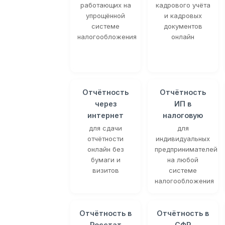
работающих на
кадрового учёта
упрощённой
и кадровых
системе
документов
налогообложения
онлайн
Отчётность
Отчётность
через
ИП в
интернет
налоговую
для сдачи
для
отчётности
индивидуальных
онлайн без
предпринимателей
бумаги и
на любой
визитов
системе
налогообложения
Отчётность в
Отчётность в
Росстат
СФР