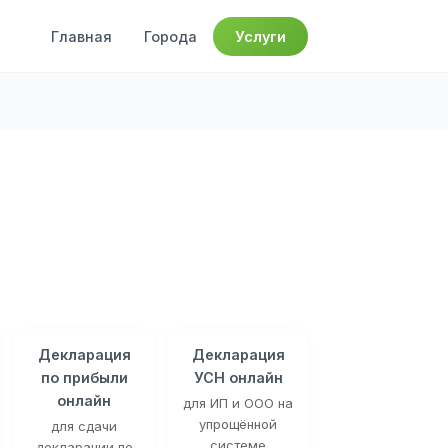
Главная
Города
Услуги
Декларация
Декларация
по прибыли
УСН онлайн
онлайн
для ИП и ООО на
упрощённой
для сдачи
системе
декларации по