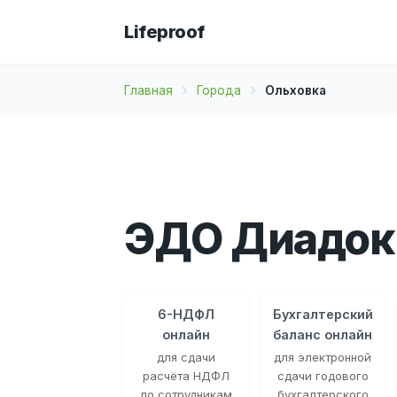
Lifeproof
Главная
Города
Ольховка
ЭДО Диадок 
6-НДФЛ
Бухгалтерский
онлайн
баланс онлайн
для сдачи
для электронной
расчёта НДФЛ
сдачи годового
по сотрудникам
бухгалтерского