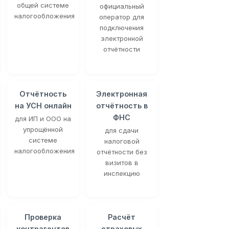
общей системе
официальный
налогообложения
оператор для
подключения
электронной
отчётности
Отчётность
Электронная
на УСН онлайн
отчётность в
ФНС
для ИП и ООО на
упрощённой
для сдачи
системе
налоговой
налогообложения
отчётности без
визитов в
инспекцию
Проверка
Расчёт
контрагентов
страховых