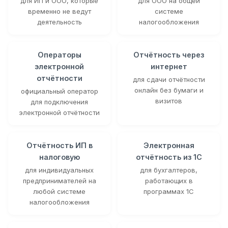
для ИП и ООО, которые
для ООО на общей
временно не ведут
системе
деятельность
налогообложения
Операторы
Отчётность через
электронной
интернет
отчётности
для сдачи отчётности
онлайн без бумаги и
официальный оператор
визитов
для подключения
электронной отчётности
Отчётность ИП в
Электронная
налоговую
отчётность из 1С
для индивидуальных
для бухгалтеров,
предпринимателей на
работающих в
любой системе
программах 1С
налогообложения