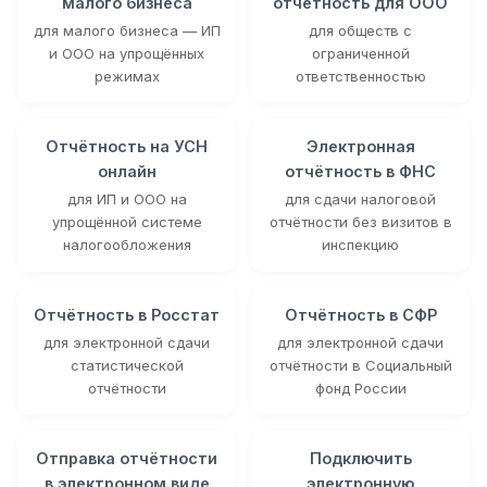
малого бизнеса
отчётность для ООО
для малого бизнеса — ИП
для обществ с
и ООО на упрощённых
ограниченной
режимах
ответственностью
Отчётность на УСН
Электронная
онлайн
отчётность в ФНС
для ИП и ООО на
для сдачи налоговой
упрощённой системе
отчётности без визитов в
налогообложения
инспекцию
Отчётность в Росстат
Отчётность в СФР
для электронной сдачи
для электронной сдачи
статистической
отчётности в Социальный
отчётности
фонд России
Отправка отчётности
Подключить
в электронном виде
электронную