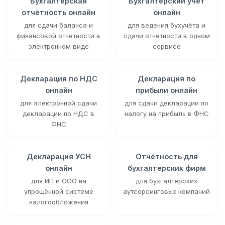
Бухгалтерская
Бухгалтерский учёт
отчётность онлайн
онлайн
для сдачи баланса и
для ведения бухучёта и
финансовой отчётности в
сдачи отчётности в одном
электронном виде
сервисе
Декларация по НДС
Декларация по
онлайн
прибыли онлайн
для электронной сдачи
для сдачи декларации по
декларации по НДС в
налогу на прибыль в ФНС
ФНС
Декларация УСН
Отчётность для
онлайн
бухгалтерских фирм
для ИП и ООО на
для бухгалтерских
упрощённой системе
аутсорсинговых компаний
налогообложения