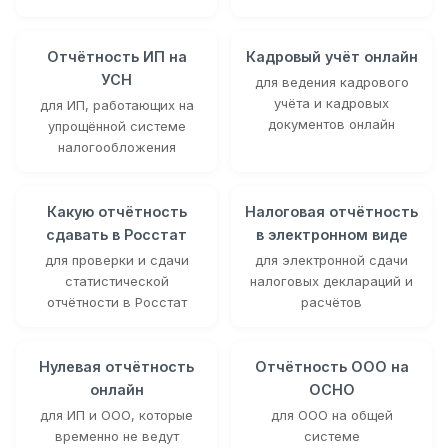
Отчётность ИП на
Кадровый учёт онлайн
УСН
для ведения кадрового
учёта и кадровых
для ИП, работающих на
документов онлайн
упрощённой системе
налогообложения
Какую отчётность
Налоговая отчётность
сдавать в Росстат
в электронном виде
для проверки и сдачи
для электронной сдачи
статистической
налоговых деклараций и
отчётности в Росстат
расчётов
Нулевая отчётность
Отчётность ООО на
онлайн
ОСНО
для ИП и ООО, которые
для ООО на общей
временно не ведут
системе