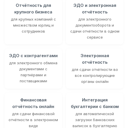
Отчётность для
ЭДО и электронная
крупного бизнеса
отчётность
для крупных компаний с
для электронного
множеством юрлиц и
документооборота и
сотрудников
сдачи отчётности в одном
сервисе
ЭДО с контрагентами
Электронная
отчётность
для электронного обмена
документами с
для сдачи отчётности во
партнёрами и
все контролирующие
поставщиками
органы онлайн
Финансовая
Интеграция
отчётность онлайн
бухгалтерии с банком
для сдачи финансовой
для автоматической
отчётности в электронном
загрузки банковских
виде
выписок в бухгалтерию