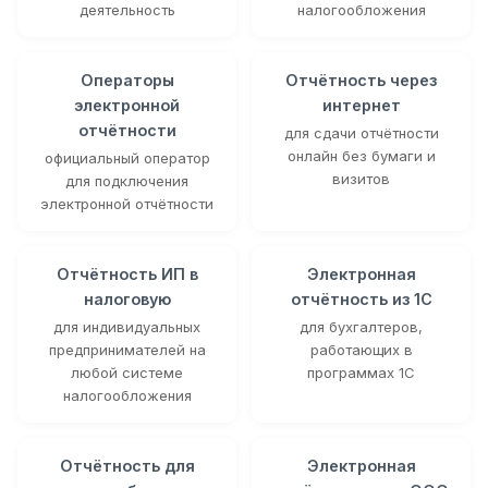
деятельность
налогообложения
Операторы
Отчётность через
электронной
интернет
отчётности
для сдачи отчётности
онлайн без бумаги и
официальный оператор
визитов
для подключения
электронной отчётности
Отчётность ИП в
Электронная
налоговую
отчётность из 1С
для индивидуальных
для бухгалтеров,
предпринимателей на
работающих в
любой системе
программах 1С
налогообложения
Отчётность для
Электронная