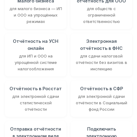
малого бизнеса
отчётность для ООО
для малого бизнеса — ИП
для обществ с
и ООО на упрощённых
ограниченной
режимах
ответственностью
Отчётность на УСН
Электронная
онлайн
отчётность в ФНС
для ИП и ООО на
для сдачи налоговой
упрощённой системе
отчётности без визитов в
налогообложения
инспекцию
Отчётность в Росстат
Отчётность в СФР
для электронной сдачи
для электронной сдачи
статистической
отчётности в Социальный
отчётности
фонд России
Отправка отчётности
Подключить
в электронном виде
электронную