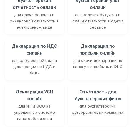
Бухгалтерская
Бухгалтерский учёт
отчётность онлайн
онлайн
для сдачи баланса и
для ведения бухучёта и
финансовой отчётности в
сдачи отчётности в одном
электронном виде
сервисе
Декларация по НДС
Декларация по
онлайн
прибыли онлайн
для электронной сдачи
для сдачи декларации по
декларации по НДС в
налогу на прибыль в ФНС
ФНС
Декларация УСН
Отчётность для
онлайн
бухгалтерских фирм
для ИП и ООО на
для бухгалтерских
упрощённой системе
аутсорсинговых компаний
налогообложения