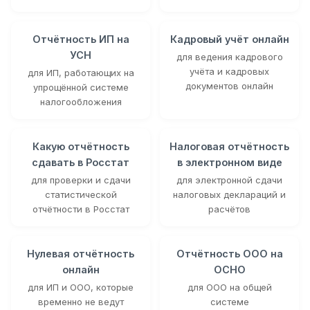
Отчётность ИП на
Кадровый учёт онлайн
УСН
для ведения кадрового
учёта и кадровых
для ИП, работающих на
документов онлайн
упрощённой системе
налогообложения
Какую отчётность
Налоговая отчётность
сдавать в Росстат
в электронном виде
для проверки и сдачи
для электронной сдачи
статистической
налоговых деклараций и
отчётности в Росстат
расчётов
Нулевая отчётность
Отчётность ООО на
онлайн
ОСНО
для ИП и ООО, которые
для ООО на общей
временно не ведут
системе