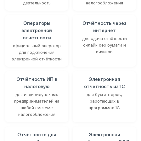
деятельность
налогообложения
Операторы
Отчётность через
электронной
интернет
отчётности
для сдачи отчётности
онлайн без бумаги и
официальный оператор
визитов
для подключения
электронной отчётности
Отчётность ИП в
Электронная
налоговую
отчётность из 1С
для индивидуальных
для бухгалтеров,
предпринимателей на
работающих в
любой системе
программах 1С
налогообложения
Отчётность для
Электронная