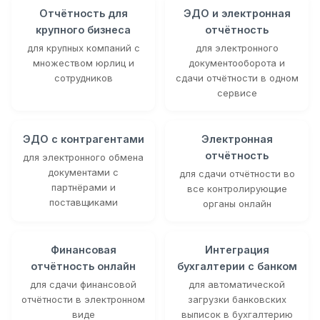
Отчётность для
ЭДО и электронная
крупного бизнеса
отчётность
для крупных компаний с
для электронного
множеством юрлиц и
документооборота и
сотрудников
сдачи отчётности в одном
сервисе
ЭДО с контрагентами
Электронная
отчётность
для электронного обмена
документами с
для сдачи отчётности во
партнёрами и
все контролирующие
поставщиками
органы онлайн
Финансовая
Интеграция
отчётность онлайн
бухгалтерии с банком
для сдачи финансовой
для автоматической
отчётности в электронном
загрузки банковских
виде
выписок в бухгалтерию