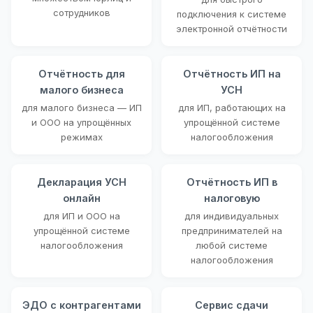
сотрудников
подключения к системе
электронной отчётности
Отчётность для
Отчётность ИП на
малого бизнеса
УСН
для малого бизнеса — ИП
для ИП, работающих на
и ООО на упрощённых
упрощённой системе
режимах
налогообложения
Декларация УСН
Отчётность ИП в
онлайн
налоговую
для ИП и ООО на
для индивидуальных
упрощённой системе
предпринимателей на
налогообложения
любой системе
налогообложения
ЭДО с контрагентами
Сервис сдачи