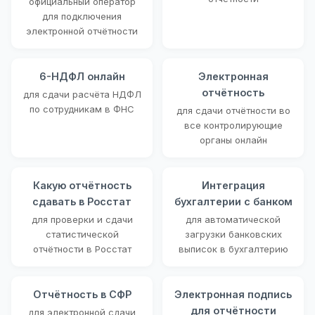
официальный оператор
для подключения
электронной отчётности
6-НДФЛ онлайн
Электронная
отчётность
для сдачи расчёта НДФЛ
по сотрудникам в ФНС
для сдачи отчётности во
все контролирующие
органы онлайн
Какую отчётность
Интеграция
сдавать в Росстат
бухгалтерии с банком
для проверки и сдачи
для автоматической
статистической
загрузки банковских
отчётности в Росстат
выписок в бухгалтерию
Отчётность в СФР
Электронная подпись
для отчётности
для электронной сдачи