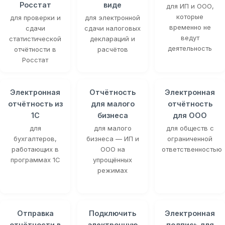
Росстат
виде
для ИП и ООО,
которые
для проверки и
для электронной
временно не
сдачи
сдачи налоговых
ведут
статистической
деклараций и
деятельность
отчётности в
расчётов
Росстат
Электронная
Отчётность
Электронная
отчётность из
для малого
отчётность
1С
бизнеса
для ООО
для
для малого
для обществ с
бухгалтеров,
бизнеса — ИП и
ограниченной
работающих в
ООО на
ответственностью
программах 1С
упрощённых
режимах
Отправка
Подключить
Электронная
отчётности в
электронную
подпись для