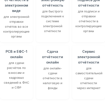
электронном
отчётность
отчётности
виде
для быстрого
для подписи и
подключения к
отправки
для электронной
системе
отчётности в
отправки
электронной
контролирующие
отчётов во все
отчётности
органы
контролирующие
органы
РСВ и ЕФС-1
Сдача
Сервис
онлайн
отчётности
электронной
онлайн
отчётности
для сдачи
расчётов по
для онлайн-
для
взносам и
сдачи
самостоятельной
кадровых
отчётности в
сдачи
сведений в ФНС
налоговую и
отчётности
и СФР
фонды
через интернет