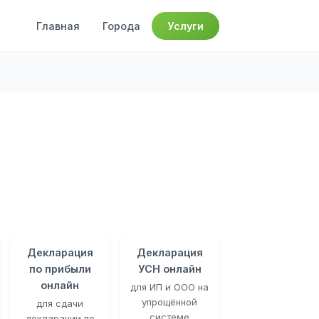
Главная
Города
Услуги
Декларация
Декларация
по прибыли
УСН онлайн
онлайн
для ИП и ООО на
упрощённой
для сдачи
системе
декларации по