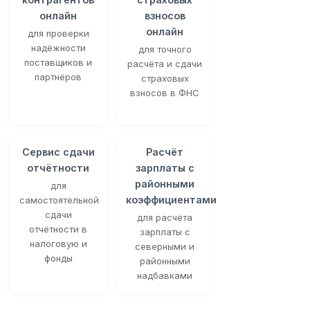
онлайн
взносов
онлайн
для проверки
надёжности
для точного
поставщиков и
расчёта и сдачи
партнёров
страховых
взносов в ФНС
Сервис сдачи
Расчёт
отчётности
зарплаты с
районными
для
коэффициентами
самостоятельной
сдачи
для расчёта
отчётности в
зарплаты с
налоговую и
северными и
фонды
районными
надбавками