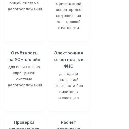
общей системе
официальный
налогообложения
оператор для
подключения
электронной
отчётности
Отчётность
Электронная
на УСН онлайн
отчётность в
ФНС
для ИП и ООО на
упрощённой
для сдачи
системе
налоговой
налогообложения
отчётности без
визитов в
инспекцию
Проверка
Расчёт
контрагентов
страховых