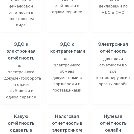
отчётности в
финансовой
декларации по
одном сервисе
отчётности в
НДС в ФНС
электронном
виде
ЭДО и
ЭДО с
Электронная
электронная
контрагентами
отчётность
отчётность
для
для сдачи
электронного
отчётности во
для
обмена
все
электронного
документами с
контролирующие
документооборота
партнёрами и
органы онлайн
и сдачи
поставщиками
отчётности в
одном сервисе
Какую
Налоговая
Нулевая
отчётность
отчётность в
отчётность
сдавать в
электронном
онлайн