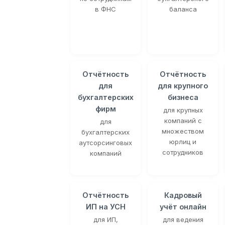
в ФНС
баланса
Отчётность
Отчётность
для
для крупного
бухгалтерских
бизнеса
фирм
для крупных
компаний с
для
множеством
бухгалтерских
юрлиц и
аутсорсинговых
сотрудников
компаний
Отчётность
Кадровый
ИП на УСН
учёт онлайн
для ИП,
для ведения