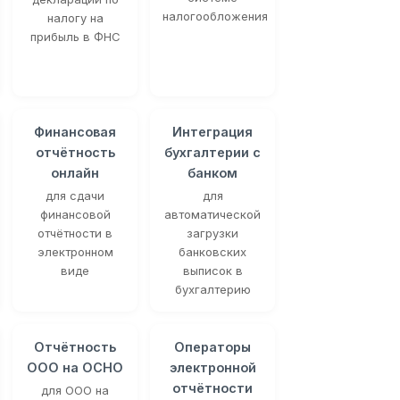
налогообложения
налогу на
прибыль в ФНС
Финансовая
Интеграция
отчётность
бухгалтерии с
онлайн
банком
для сдачи
для
финансовой
автоматической
отчётности в
загрузки
электронном
банковских
виде
выписок в
бухгалтерию
Отчётность
Операторы
ООО на ОСНО
электронной
отчётности
для ООО на