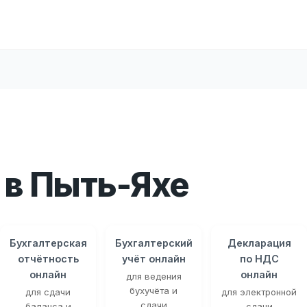
в Пыть-Яхе
Бухгалтерская
Бухгалтерский
Декларация
отчётность
учёт онлайн
по НДС
онлайн
онлайн
для ведения
бухучёта и
для сдачи
для электронной
сдачи
баланса и
сдачи