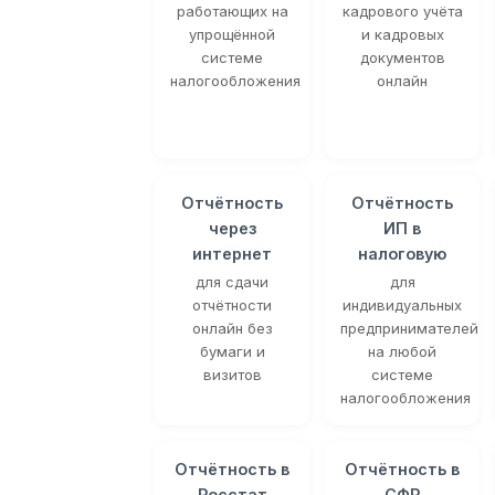
работающих на
кадрового учёта
упрощённой
и кадровых
системе
документов
налогообложения
онлайн
Отчётность
Отчётность
через
ИП в
интернет
налоговую
для сдачи
для
отчётности
индивидуальных
онлайн без
предпринимателей
бумаги и
на любой
визитов
системе
налогообложения
Отчётность в
Отчётность в
Росстат
СФР