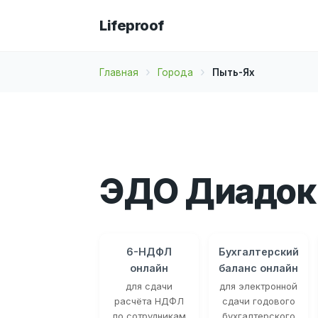
Lifeproof
Главная
Города
Пыть-Ях
ЭДО Диадок 
6-НДФЛ
Бухгалтерский
онлайн
баланс онлайн
для сдачи
для электронной
расчёта НДФЛ
сдачи годового
по сотрудникам
бухгалтерского