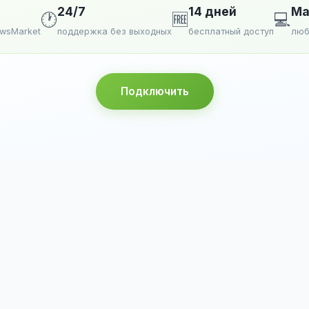
24/7
14 дней
Ma
🕐
🆓
💻
ewsMarket
поддержка без выходных
бесплатный доступ
люб
Подключить