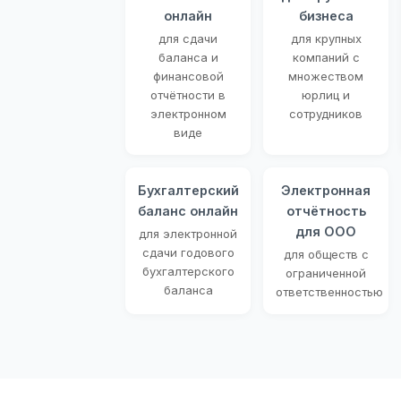
онлайн
бизнеса
для сдачи
для крупных
баланса и
компаний с
финансовой
множеством
отчётности в
юрлиц и
электронном
сотрудников
виде
Бухгалтерский
Электронная
баланс онлайн
отчётность
для ООО
для электронной
сдачи годового
для обществ с
бухгалтерского
ограниченной
баланса
ответственностью