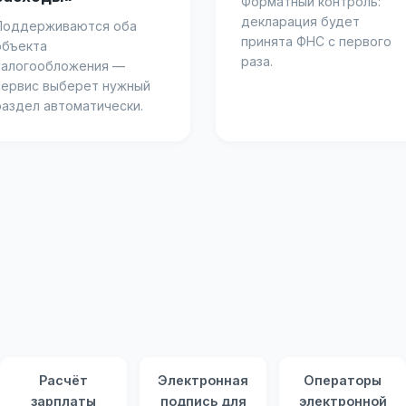
Форматный контроль:
декларация будет
Поддерживаются оба
принята ФНС с первого
объекта
раза.
налогообложения —
сервис выберет нужный
раздел автоматически.
Расчёт
Электронная
Операторы
зарплаты
подпись для
электронной