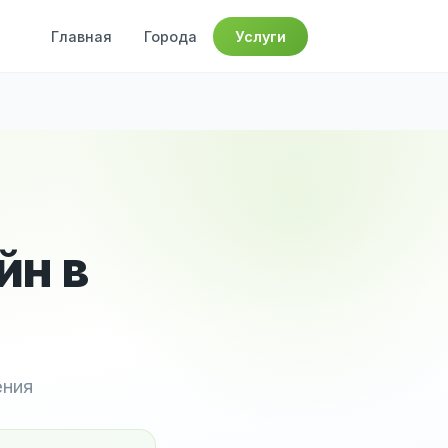
Главная
Города
Услуги
йн в
ения