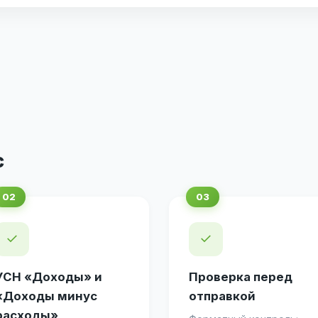
с
✓
✓
УСН «Доходы» и
Проверка перед
«Доходы минус
отправкой
расходы»