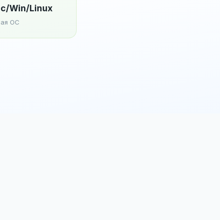
c/Win/Linux
ая ОС