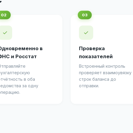
✓
✓
Одновременно в
Проверка
ФНС и Росстат
показателей
Отправляйте
Встроенный контроль
бухгалтерскую
проверяет взаимоувязку
отчётность в оба
строк баланса до
ведомства за одну
отправки.
операцию.