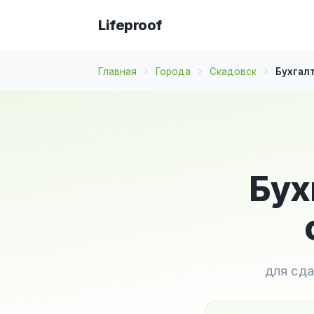
Lifeproof
Главная
Города
Скадовск
Бухгал
Бух
для сда