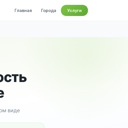
Главная
Города
Услуги
ость
е
ном виде