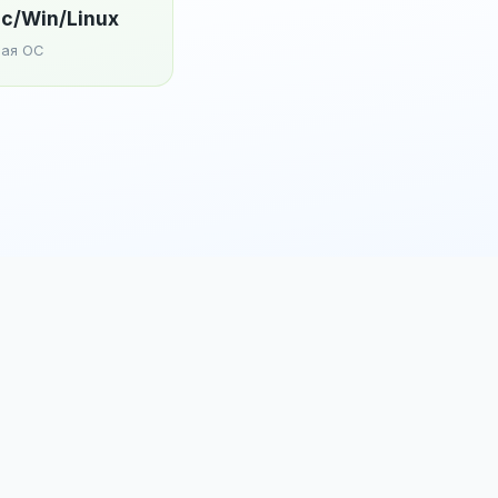
c/Win/Linux
ая ОС