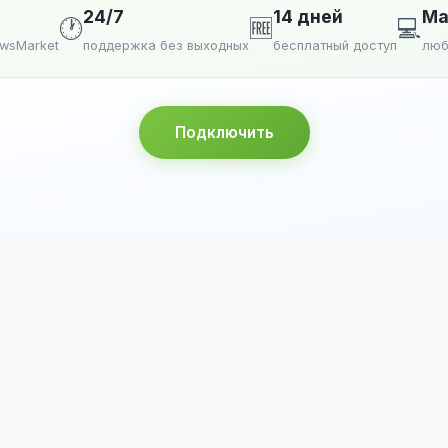
24/7
14 дней
Ma
🕐
🆓
💻
ewsMarket
поддержка без выходных
бесплатный доступ
люб
Подключить