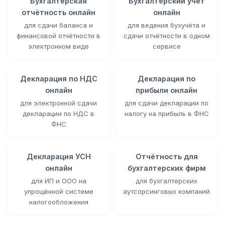
Бухгалтерская
Бухгалтерский учёт
отчётность онлайн
онлайн
для сдачи баланса и
для ведения бухучёта и
финансовой отчётности в
сдачи отчётности в одном
электронном виде
сервисе
Декларация по НДС
Декларация по
онлайн
прибыли онлайн
для электронной сдачи
для сдачи декларации по
декларации по НДС в
налогу на прибыль в ФНС
ФНС
Декларация УСН
Отчётность для
онлайн
бухгалтерских фирм
для ИП и ООО на
для бухгалтерских
упрощённой системе
аутсорсинговых компаний
налогообложения