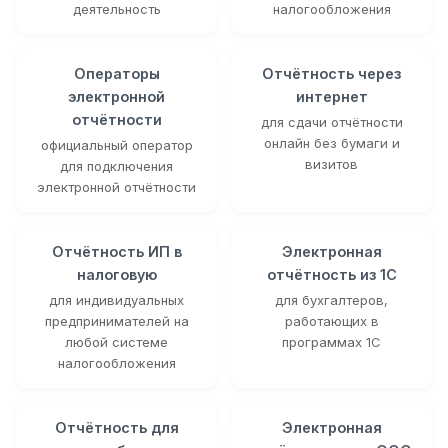
деятельность
налогообложения
Операторы
Отчётность через
электронной
интернет
отчётности
для сдачи отчётности
онлайн без бумаги и
официальный оператор
визитов
для подключения
электронной отчётности
Отчётность ИП в
Электронная
налоговую
отчётность из 1С
для индивидуальных
для бухгалтеров,
предпринимателей на
работающих в
любой системе
программах 1С
налогообложения
Отчётность для
Электронная