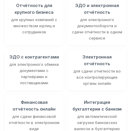
Отчётность для
ЭДО и электронная
крупного бизнеса
отчётность
для крупных компаний с
для электронного
множеством юрлиц и
документооборота и
сотрудников
сдачи отчётности в одном
сервисе
ЭДО с контрагентами
Электронная
отчётность
для электронного обмена
документами с
для сдачи отчётности во
партнёрами и
все контролирующие
поставщиками
органы онлайн
Финансовая
Интеграция
отчётность онлайн
бухгалтерии с банком
для сдачи финансовой
для автоматической
отчётности в электронном
загрузки банковских
виде
выписок в бухгалтерию