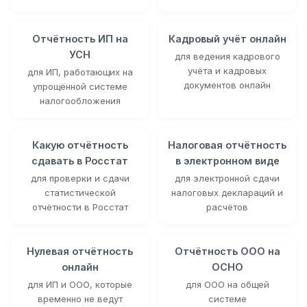
Отчётность ИП на
Кадровый учёт онлайн
УСН
для ведения кадрового
учёта и кадровых
для ИП, работающих на
документов онлайн
упрощённой системе
налогообложения
Какую отчётность
Налоговая отчётность
сдавать в Росстат
в электронном виде
для проверки и сдачи
для электронной сдачи
статистической
налоговых деклараций и
отчётности в Росстат
расчётов
Нулевая отчётность
Отчётность ООО на
онлайн
ОСНО
для ИП и ООО, которые
для ООО на общей
временно не ведут
системе