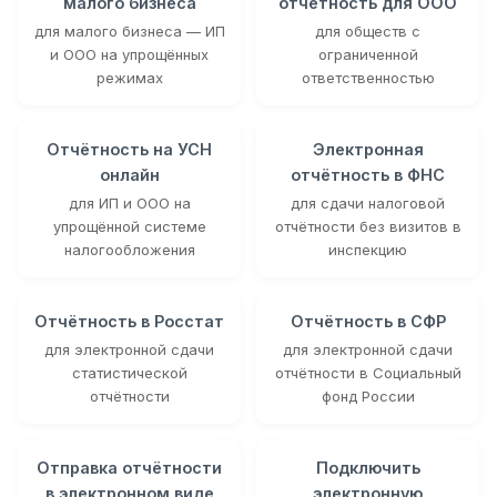
малого бизнеса
отчётность для ООО
для малого бизнеса — ИП
для обществ с
и ООО на упрощённых
ограниченной
режимах
ответственностью
Отчётность на УСН
Электронная
онлайн
отчётность в ФНС
для ИП и ООО на
для сдачи налоговой
упрощённой системе
отчётности без визитов в
налогообложения
инспекцию
Отчётность в Росстат
Отчётность в СФР
для электронной сдачи
для электронной сдачи
статистической
отчётности в Социальный
отчётности
фонд России
Отправка отчётности
Подключить
в электронном виде
электронную