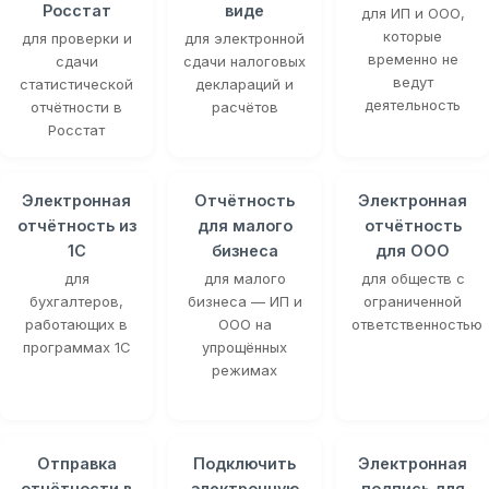
Росстат
виде
для ИП и ООО,
которые
для проверки и
для электронной
временно не
сдачи
сдачи налоговых
ведут
статистической
деклараций и
деятельность
отчётности в
расчётов
Росстат
Электронная
Отчётность
Электронная
отчётность из
для малого
отчётность
1С
бизнеса
для ООО
для
для малого
для обществ с
бухгалтеров,
бизнеса — ИП и
ограниченной
работающих в
ООО на
ответственностью
программах 1С
упрощённых
режимах
Отправка
Подключить
Электронная
отчётности в
электронную
подпись для