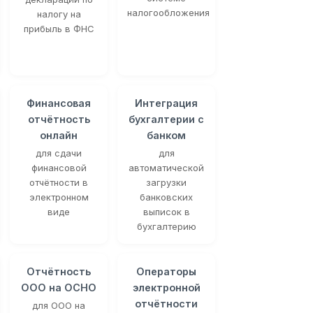
налогообложения
налогу на
прибыль в ФНС
Финансовая
Интеграция
отчётность
бухгалтерии с
онлайн
банком
для сдачи
для
финансовой
автоматической
отчётности в
загрузки
электронном
банковских
виде
выписок в
бухгалтерию
Отчётность
Операторы
ООО на ОСНО
электронной
отчётности
для ООО на