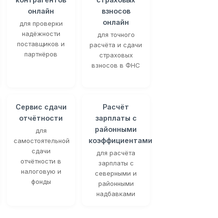
онлайн
взносов
онлайн
для проверки
надёжности
для точного
поставщиков и
расчёта и сдачи
партнёров
страховых
взносов в ФНС
Сервис сдачи
Расчёт
отчётности
зарплаты с
районными
для
коэффициентами
самостоятельной
сдачи
для расчёта
отчётности в
зарплаты с
налоговую и
северными и
фонды
районными
надбавками