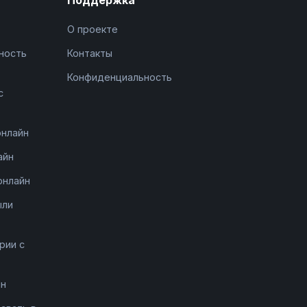
О проекте
ность
Контакты
Конфиденциальность
с
онлайн
айн
онлайн
ыли
рии с
йн