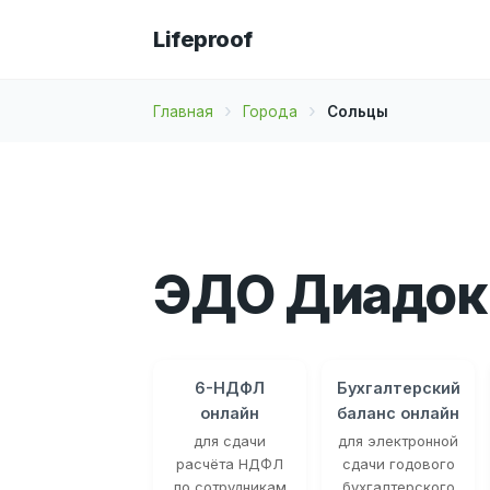
Lifeproof
Главная
Города
Сольцы
ЭДО Диадок 
6-НДФЛ
Бухгалтерский
онлайн
баланс онлайн
для сдачи
для электронной
расчёта НДФЛ
сдачи годового
по сотрудникам
бухгалтерского