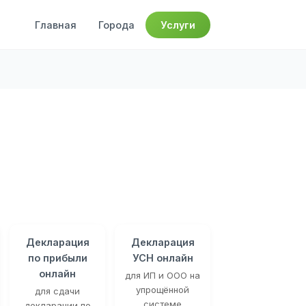
Главная
Города
Услуги
Декларация
Декларация
по прибыли
УСН онлайн
онлайн
для ИП и ООО на
упрощённой
для сдачи
системе
декларации по