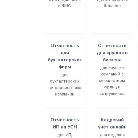
в ФНС
баланса
Отчётность
Отчётность
для
для крупного
бухгалтерских
бизнеса
фирм
для крупных
компаний с
для
множеством
бухгалтерских
юрлиц и
аутсорсинговых
сотрудников
компаний
Отчётность
Кадровый
ИП на УСН
учёт онлайн
для ИП,
для ведения