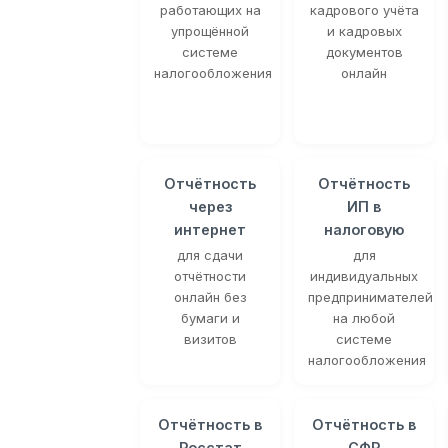
работающих на
кадрового учёта
упрощённой
и кадровых
системе
документов
налогообложения
онлайн
Отчётность
Отчётность
через
ИП в
интернет
налоговую
для сдачи
для
отчётности
индивидуальных
онлайн без
предпринимателей
бумаги и
на любой
визитов
системе
налогообложения
Отчётность в
Отчётность в
Росстат
СФР