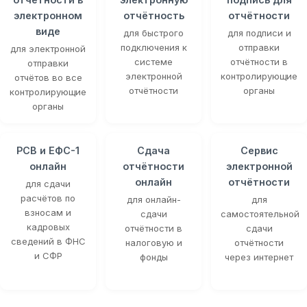
электронном
отчётность
отчётности
виде
для быстрого
для подписи и
подключения к
отправки
для электронной
системе
отчётности в
отправки
электронной
контролирующие
отчётов во все
отчётности
органы
контролирующие
органы
РСВ и ЕФС-1
Сдача
Сервис
онлайн
отчётности
электронной
онлайн
отчётности
для сдачи
расчётов по
для онлайн-
для
взносам и
сдачи
самостоятельной
кадровых
отчётности в
сдачи
сведений в ФНС
налоговую и
отчётности
и СФР
фонды
через интернет