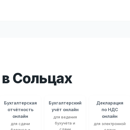
в Сольцах
Бухгалтерская
Бухгалтерский
Декларация
отчётность
учёт онлайн
по НДС
онлайн
онлайн
для ведения
бухучёта и
для сдачи
для электронной
сдачи
баланса и
сдачи