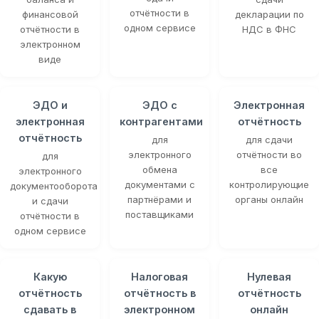
отчётности в
финансовой
декларации по
одном сервисе
отчётности в
НДС в ФНС
электронном
виде
ЭДО и
ЭДО с
Электронная
электронная
контрагентами
отчётность
отчётность
для
для сдачи
электронного
отчётности во
для
обмена
все
электронного
документами с
контролирующие
документооборота
партнёрами и
органы онлайн
и сдачи
поставщиками
отчётности в
одном сервисе
Какую
Налоговая
Нулевая
отчётность
отчётность в
отчётность
сдавать в
электронном
онлайн