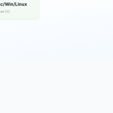
c/Win/Linux
ая ОС