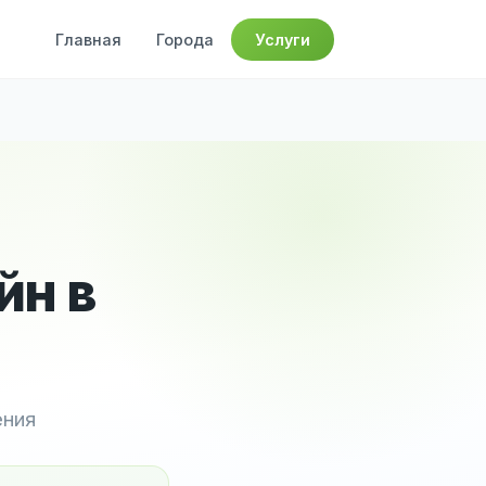
Главная
Города
Услуги
йн в
ения