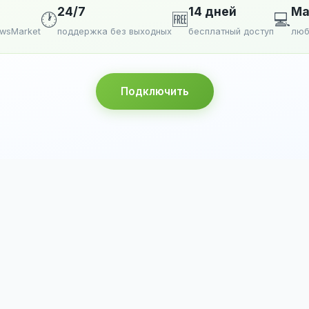
24/7
14 дней
Ma
🕐
🆓
💻
ewsMarket
поддержка без выходных
бесплатный доступ
люб
Подключить