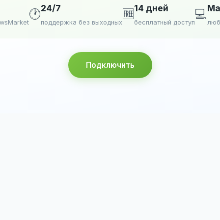
24/7
14 дней
Ma
🕐
🆓
💻
ewsMarket
поддержка без выходных
бесплатный доступ
люб
Подключить