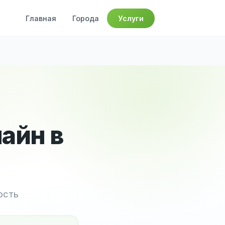
Главная
Города
Услуги
айн в
ость