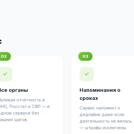
с
✓
✓
Все органы
Напоминания о
сроках
Нулевая отчётность в
ФНС, Росстат и СФР — в
Сервис напомнит о
одном сервисе без
дедлайне даже если
лишних шагов.
деятельность не велась
— штрафы исключены.