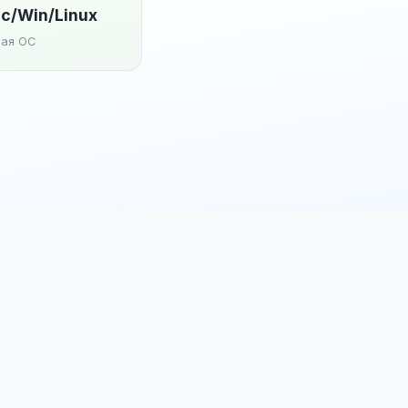
c/Win/Linux
ая ОС