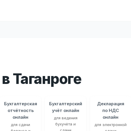
в Таганроге
Бухгалтерская
Бухгалтерский
Декларация
отчётность
учёт онлайн
по НДС
онлайн
онлайн
для ведения
бухучёта и
для сдачи
для электронной
сдачи
баланса и
сдачи