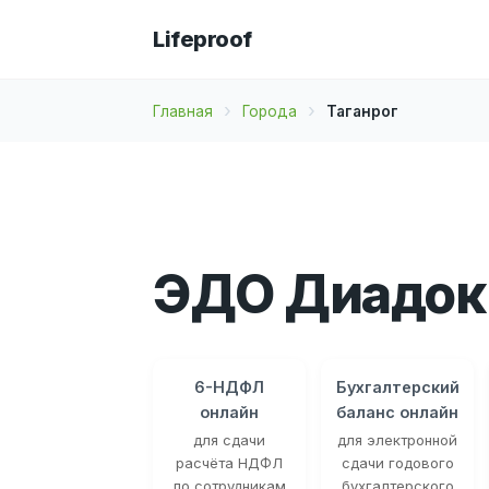
Lifeproof
Главная
Города
Таганрог
ЭДО Диадок 
6-НДФЛ
Бухгалтерский
онлайн
баланс онлайн
для сдачи
для электронной
расчёта НДФЛ
сдачи годового
по сотрудникам
бухгалтерского