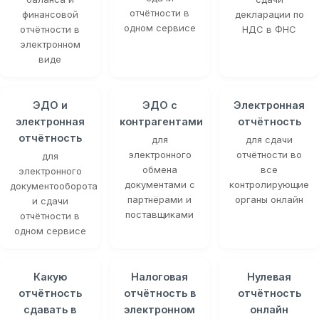
отчётности в
финансовой
декларации по
одном сервисе
отчётности в
НДС в ФНС
электронном
виде
ЭДО и
ЭДО с
Электронная
электронная
контрагентами
отчётность
отчётность
для
для сдачи
электронного
отчётности во
для
обмена
все
электронного
документами с
контролирующие
документооборота
партнёрами и
органы онлайн
и сдачи
поставщиками
отчётности в
одном сервисе
Какую
Налоговая
Нулевая
отчётность
отчётность в
отчётность
сдавать в
электронном
онлайн