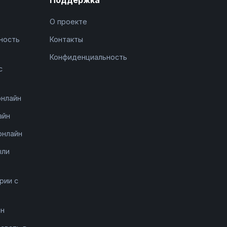
О проекте
ность
Контакты
Конфиденциальность
с
онлайн
айн
онлайн
ыли
рии с
йн