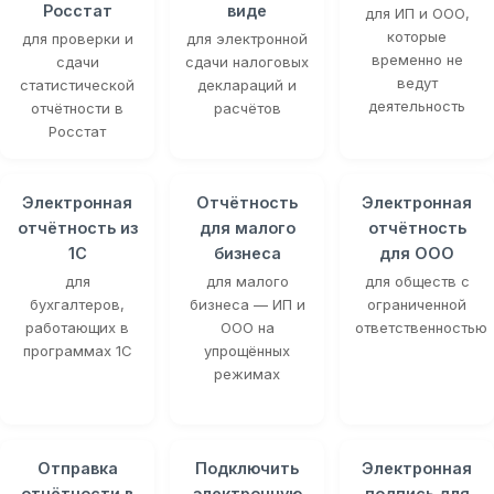
Росстат
виде
для ИП и ООО,
которые
для проверки и
для электронной
временно не
сдачи
сдачи налоговых
ведут
статистической
деклараций и
деятельность
отчётности в
расчётов
Росстат
Электронная
Отчётность
Электронная
отчётность из
для малого
отчётность
1С
бизнеса
для ООО
для
для малого
для обществ с
бухгалтеров,
бизнеса — ИП и
ограниченной
работающих в
ООО на
ответственностью
программах 1С
упрощённых
режимах
Отправка
Подключить
Электронная
отчётности в
электронную
подпись для