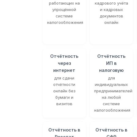
работающих на
кадрового учёта
упрощённой
и кадровых
системе
документов
налогообложения
онлайн
Отчётность
Отчётность
через
ИП в
интернет
налоговую
для сдачи
для
отчётности
индивидуальных
онлайн без
предпринимателей
бумаги и
на любой
визитов
системе
налогообложения
Отчётность в
Отчётность в
Росстат
СФР