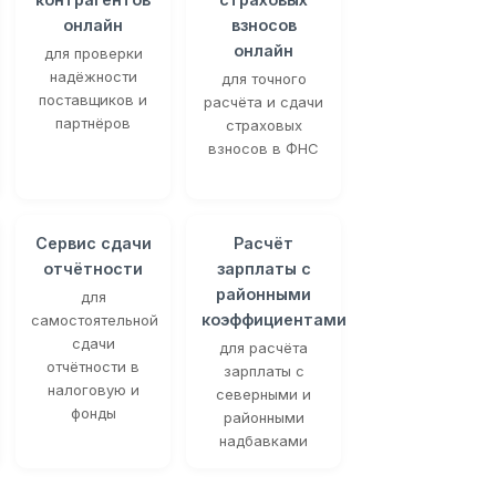
онлайн
взносов
онлайн
для проверки
надёжности
для точного
поставщиков и
расчёта и сдачи
партнёров
страховых
взносов в ФНС
Сервис сдачи
Расчёт
отчётности
зарплаты с
районными
для
коэффициентами
самостоятельной
сдачи
для расчёта
отчётности в
зарплаты с
налоговую и
северными и
фонды
районными
надбавками