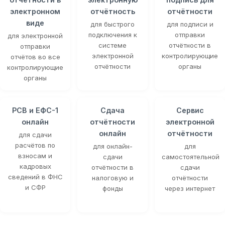
электронном
отчётность
отчётности
виде
для быстрого
для подписи и
подключения к
отправки
для электронной
системе
отчётности в
отправки
электронной
контролирующие
отчётов во все
отчётности
органы
контролирующие
органы
РСВ и ЕФС-1
Сдача
Сервис
онлайн
отчётности
электронной
онлайн
отчётности
для сдачи
расчётов по
для онлайн-
для
взносам и
сдачи
самостоятельной
кадровых
отчётности в
сдачи
сведений в ФНС
налоговую и
отчётности
и СФР
фонды
через интернет