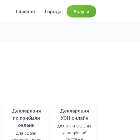
Главная
Города
Услуги
Декларация
Декларация
по прибыли
УСН онлайн
онлайн
для ИП и ООО на
упрощённой
для сдачи
системе
декларации по