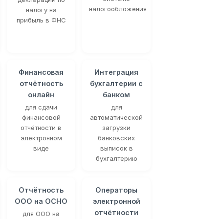
налогообложения
налогу на
прибыль в ФНС
Финансовая
Интеграция
отчётность
бухгалтерии с
онлайн
банком
для сдачи
для
финансовой
автоматической
отчётности в
загрузки
электронном
банковских
виде
выписок в
бухгалтерию
Отчётность
Операторы
ООО на ОСНО
электронной
отчётности
для ООО на