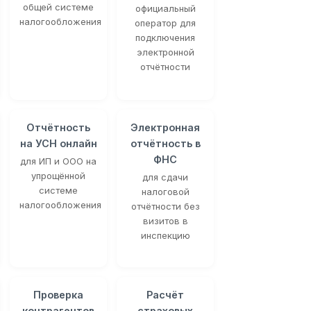
общей системе
официальный
налогообложения
оператор для
подключения
электронной
отчётности
Отчётность
Электронная
на УСН онлайн
отчётность в
ФНС
для ИП и ООО на
упрощённой
для сдачи
системе
налоговой
налогообложения
отчётности без
визитов в
инспекцию
Проверка
Расчёт
контрагентов
страховых