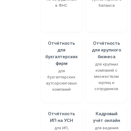
в ФНС
баланса
Отчётность
Отчётность
для
для крупного
бухгалтерских
бизнеса
фирм
для крупных
компаний с
для
множеством
бухгалтерских
юрлиц и
аутсорсинговых
сотрудников
компаний
Отчётность
Кадровый
ИП на УСН
учёт онлайн
для ИП,
для ведения