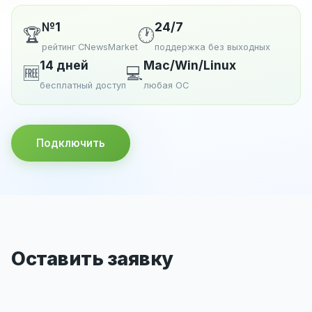
№1
24/7
🏆
🕐
рейтинг CNewsMarket
поддержка без выходных
14 дней
Mac/Win/Linux
🆓
💻
бесплатный доступ
любая ОС
Подключить
Оставить заявку