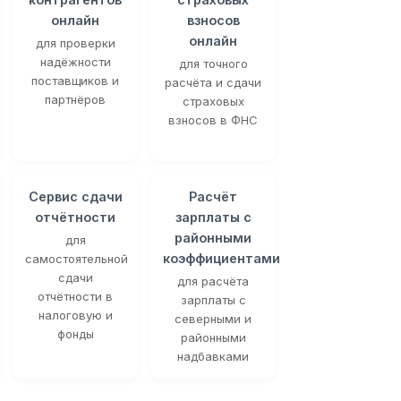
онлайн
взносов
онлайн
для проверки
надёжности
для точного
поставщиков и
расчёта и сдачи
партнёров
страховых
взносов в ФНС
Сервис сдачи
Расчёт
отчётности
зарплаты с
районными
для
коэффициентами
самостоятельной
сдачи
для расчёта
отчётности в
зарплаты с
налоговую и
северными и
фонды
районными
надбавками