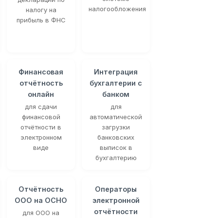
налогообложения
налогу на
прибыль в ФНС
Финансовая
Интеграция
отчётность
бухгалтерии с
онлайн
банком
для сдачи
для
финансовой
автоматической
отчётности в
загрузки
электронном
банковских
виде
выписок в
бухгалтерию
Отчётность
Операторы
ООО на ОСНО
электронной
отчётности
для ООО на