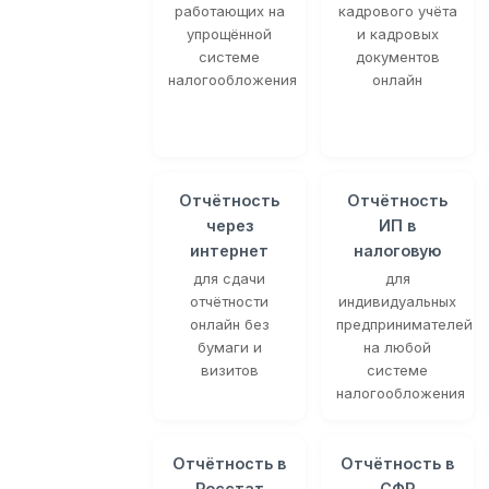
работающих на
кадрового учёта
упрощённой
и кадровых
системе
документов
налогообложения
онлайн
Отчётность
Отчётность
через
ИП в
интернет
налоговую
для сдачи
для
отчётности
индивидуальных
онлайн без
предпринимателей
бумаги и
на любой
визитов
системе
налогообложения
Отчётность в
Отчётность в
Росстат
СФР