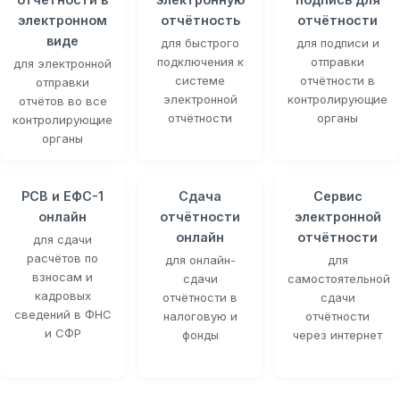
электронном
отчётность
отчётности
виде
для быстрого
для подписи и
подключения к
отправки
для электронной
системе
отчётности в
отправки
электронной
контролирующие
отчётов во все
отчётности
органы
контролирующие
органы
РСВ и ЕФС-1
Сдача
Сервис
онлайн
отчётности
электронной
онлайн
отчётности
для сдачи
расчётов по
для онлайн-
для
взносам и
сдачи
самостоятельной
кадровых
отчётности в
сдачи
сведений в ФНС
налоговую и
отчётности
и СФР
фонды
через интернет