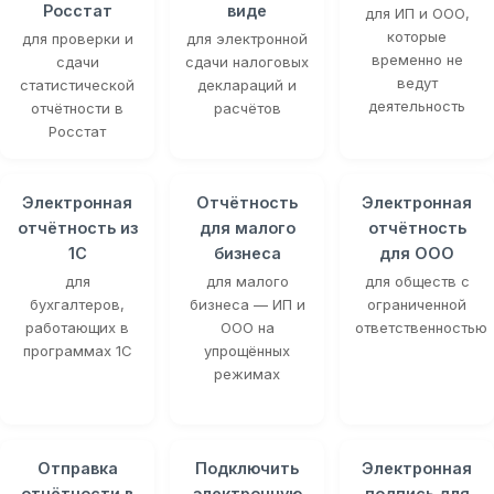
Росстат
виде
для ИП и ООО,
которые
для проверки и
для электронной
временно не
сдачи
сдачи налоговых
ведут
статистической
деклараций и
деятельность
отчётности в
расчётов
Росстат
Электронная
Отчётность
Электронная
отчётность из
для малого
отчётность
1С
бизнеса
для ООО
для
для малого
для обществ с
бухгалтеров,
бизнеса — ИП и
ограниченной
работающих в
ООО на
ответственностью
программах 1С
упрощённых
режимах
Отправка
Подключить
Электронная
отчётности в
электронную
подпись для