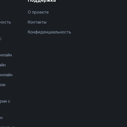
О проекте
ность
Контакты
Конфиденциальность
с
онлайн
айн
онлайн
ыли
рии с
йн