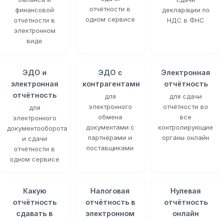
отчётности в
финансовой
декларации по
одном сервисе
отчётности в
НДС в ФНС
электронном
виде
ЭДО и
ЭДО с
Электронная
электронная
контрагентами
отчётность
отчётность
для
для сдачи
электронного
отчётности во
для
обмена
все
электронного
документами с
контролирующие
документооборота
партнёрами и
органы онлайн
и сдачи
поставщиками
отчётности в
одном сервисе
Какую
Налоговая
Нулевая
отчётность
отчётность в
отчётность
сдавать в
электронном
онлайн