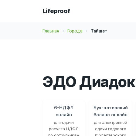
Lifeproof
Главная
Города
Тайшет
ЭДО Диадок 
6-НДФЛ
Бухгалтерский
онлайн
баланс онлайн
для сдачи
для электронной
расчёта НДФЛ
сдачи годового
по сотрудникам
бухгалтерского