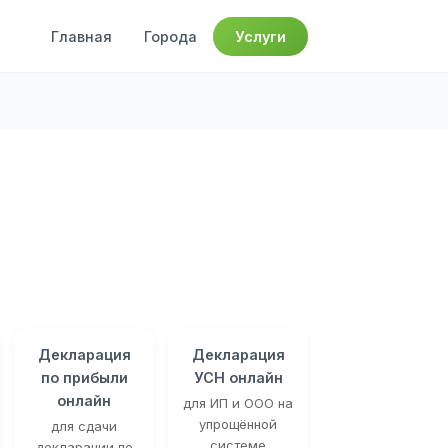
Главная
Города
Услуги
Декларация
Декларация
по прибыли
УСН онлайн
онлайн
для ИП и ООО на
упрощённой
для сдачи
системе
декларации по