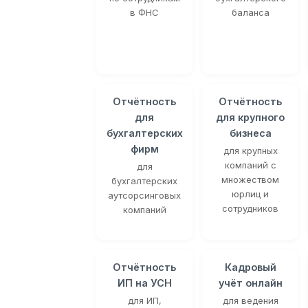
в ФНС
баланса
Отчётность
Отчётность
для
для крупного
бухгалтерских
бизнеса
фирм
для крупных
компаний с
для
множеством
бухгалтерских
юрлиц и
аутсорсинговых
сотрудников
компаний
Отчётность
Кадровый
ИП на УСН
учёт онлайн
для ИП,
для ведения