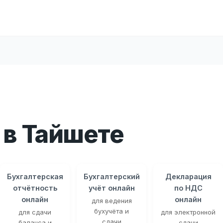
в Тайшете
Бухгалтерская
Бухгалтерский
Декларация
отчётность
учёт онлайн
по НДС
онлайн
онлайн
для ведения
бухучёта и
для сдачи
для электронной
сдачи
баланса и
сдачи