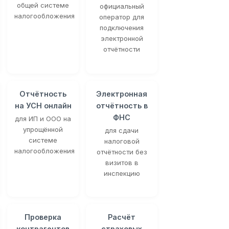
общей системе
официальный
налогообложения
оператор для
подключения
электронной
отчётности
Отчётность
Электронная
на УСН онлайн
отчётность в
ФНС
для ИП и ООО на
упрощённой
для сдачи
системе
налоговой
налогообложения
отчётности без
визитов в
инспекцию
Проверка
Расчёт
контрагентов
страховых