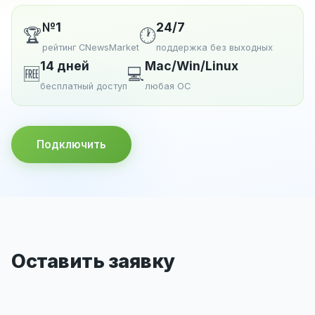
№1
24/7
🏆
🕐
рейтинг CNewsMarket
поддержка без выходных
14 дней
Mac/Win/Linux
🆓
💻
бесплатный доступ
любая ОС
Подключить
Оставить заявку