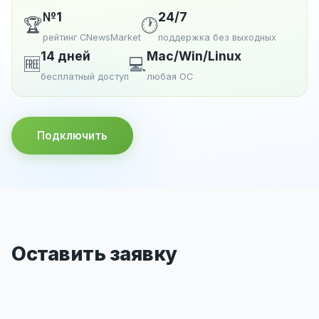
№1
24/7
🏆
🕐
рейтинг CNewsMarket
поддержка без выходных
14 дней
Mac/Win/Linux
🆓
💻
бесплатный доступ
любая ОС
Подключить
Оставить заявку