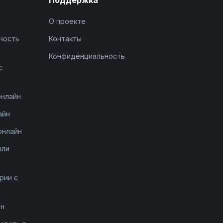
О проекте
ность
Контакты
Конфиденциальность
с
онлайн
айн
онлайн
ыли
рии с
йн