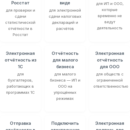
Росстат
виде
для ИП и ООО,
которые
для проверки и
для электронной
временно не
сдачи
сдачи налоговых
ведут
статистической
деклараций и
деятельность
отчётности в
расчётов
Росстат
Электронная
Отчётность
Электронная
отчётность из
для малого
отчётность
1С
бизнеса
для ООО
для
для малого
для обществ с
бухгалтеров,
бизнеса — ИП и
ограниченной
работающих в
ООО на
ответственностью
программах 1С
упрощённых
режимах
Отправка
Подключить
Электронная
отчётности в
электронную
подпись для