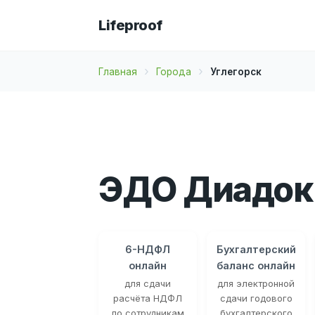
Lifeproof
Главная
Города
Углегорск
ЭДО Диадок 
6-НДФЛ
Бухгалтерский
онлайн
баланс онлайн
для сдачи
для электронной
расчёта НДФЛ
сдачи годового
по сотрудникам
бухгалтерского