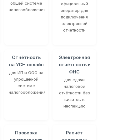
общей системе
официальный
налогообложения
оператор для
подключения
электронной
отчётности
Отчётность
Электронная
на УСН онлайн
отчётность в
ФНС
для ИП и ООО на
упрощённой
для сдачи
системе
налоговой
налогообложения
отчётности без
визитов в
инспекцию
Проверка
Расчёт
контрагентов
страховых