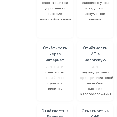
работающих на
кадрового учёта
упрощённой
и кадровых
системе
документов
налогообложения
онлайн
Отчётность
Отчётность
через
ИП в
интернет
налоговую
для сдачи
для
отчётности
индивидуальных
онлайн без
предпринимателей
бумаги и
на любой
визитов
системе
налогообложения
Отчётность в
Отчётность в
Росстат
СФР