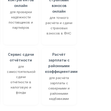
онлайн
взносов
онлайн
для проверки
надёжности
для точного
поставщиков и
расчёта и сдачи
партнёров
страховых
взносов в ФНС
Сервис сдачи
Расчёт
отчётности
зарплаты с
районными
для
коэффициентами
самостоятельной
сдачи
для расчёта
отчётности в
зарплаты с
налоговую и
северными и
фонды
районными
надбавками