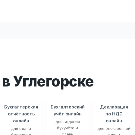
в Углегорске
Бухгалтерская
Бухгалтерский
Декларация
отчётность
учёт онлайн
по НДС
онлайн
онлайн
для ведения
бухучёта и
для сдачи
для электронной
сдачи
баланса и
сдачи