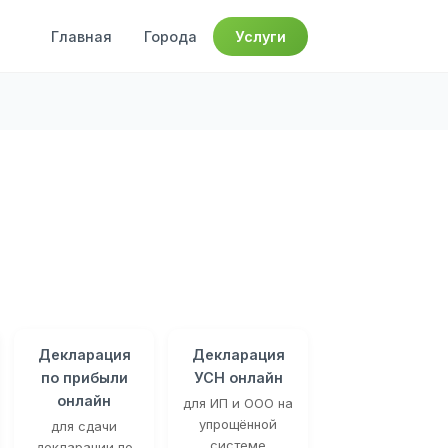
Главная
Города
Услуги
Декларация
Декларация
по прибыли
УСН онлайн
онлайн
для ИП и ООО на
упрощённой
для сдачи
системе
декларации по