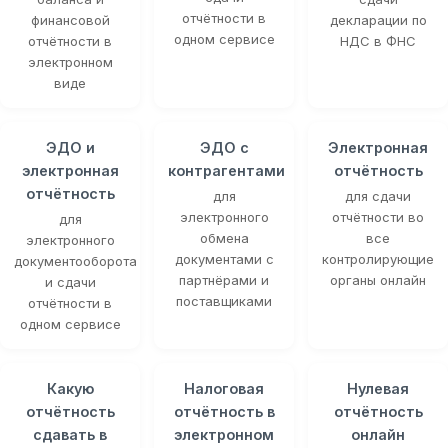
отчётности в
финансовой
декларации по
одном сервисе
отчётности в
НДС в ФНС
электронном
виде
ЭДО и
ЭДО с
Электронная
электронная
контрагентами
отчётность
отчётность
для
для сдачи
электронного
отчётности во
для
обмена
все
электронного
документами с
контролирующие
документооборота
партнёрами и
органы онлайн
и сдачи
поставщиками
отчётности в
одном сервисе
Какую
Налоговая
Нулевая
отчётность
отчётность в
отчётность
сдавать в
электронном
онлайн