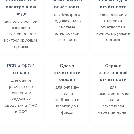
электронном
отчётность
отчётности
виде
для быстрого
для подписи и
подключения к
отправки
для электронной
системе
отчётности в
отправки
электронной
контролирующие
отчётов во все
отчётности
органы
контролирующие
органы
РСВ и ЕФС-1
Сдача
Сервис
онлайн
отчётности
электронной
онлайн
отчётности
для сдачи
расчётов по
для онлайн-
для
взносам и
сдачи
самостоятельной
кадровых
отчётности в
сдачи
сведений в ФНС
налоговую и
отчётности
и СФР
фонды
через интернет