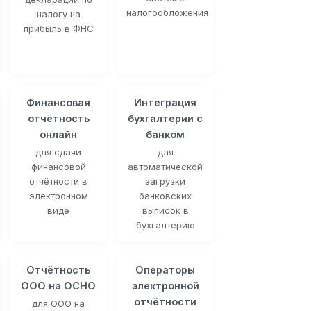
налогообложения
налогу на
прибыль в ФНС
Финансовая
Интеграция
отчётность
бухгалтерии с
онлайн
банком
для сдачи
для
финансовой
автоматической
отчётности в
загрузки
электронном
банковских
виде
выписок в
бухгалтерию
Отчётность
Операторы
ООО на ОСНО
электронной
отчётности
для ООО на