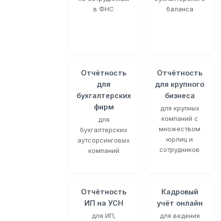
в ФНС
баланса
Отчётность
Отчётность
для
для крупного
бухгалтерских
бизнеса
фирм
для крупных
компаний с
для
множеством
бухгалтерских
юрлиц и
аутсорсинговых
сотрудников
компаний
Отчётность
Кадровый
ИП на УСН
учёт онлайн
для ИП,
для ведения