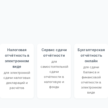
Налоговая
Сервис сдачи
Бухгалтерская
отчётность в
отчётности
отчётность
электронном
онлайн
для
виде
самостоятельной
для сдачи
сдачи
баланса и
для электронной
отчётности в
финансовой
сдачи налоговых
налоговую и
отчётности в
деклараций и
фонды
электронном
расчётов
виде