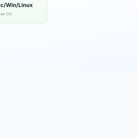
c/Win/Linux
ая ОС