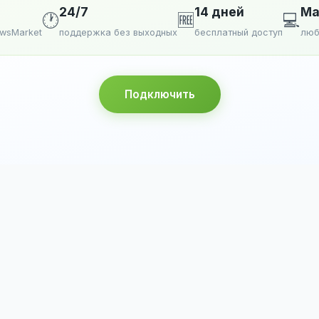
24/7
14 дней
Ma
🕐
🆓
💻
ewsMarket
поддержка без выходных
бесплатный доступ
люб
Подключить