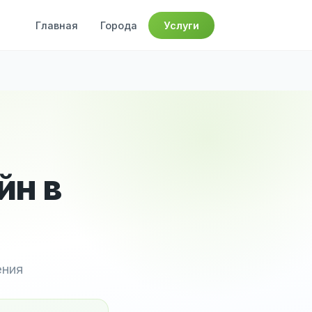
Главная
Города
Услуги
йн в
ения