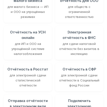
малого бизнеса
отчётность для ООО
для малого бизнеса — ИП
для обществ с
и ООО на упрощённых
ограниченной
режимах
ответственностью
Отчётность на УСН
Электронная
онлайн
отчётность в ФНС
для ИП и ООО на
для сдачи налоговой
упрощённой системе
отчётности без визитов в
налогообложения
инспекцию
Отчётность в Росстат
Отчётность в СФР
для электронной сдачи
для электронной сдачи
статистической
отчётности в Социальный
отчётности
фонд России
Отправка отчётности
Подключить
в электронном виде
электронную