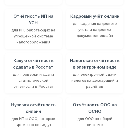
Отчётность ИП на
Кадровый учёт онлайн
УСН
для ведения кадрового
учёта и кадровых
для ИП, работающих на
документов онлайн
упрощённой системе
налогообложения
Какую отчётность
Налоговая отчётность
сдавать в Росстат
в электронном виде
для проверки и сдачи
для электронной сдачи
статистической
налоговых деклараций и
отчётности в Росстат
расчётов
Нулевая отчётность
Отчётность ООО на
онлайн
ОСНО
для ИП и ООО, которые
для ООО на общей
временно не ведут
системе