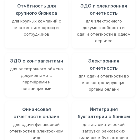
Отчётность для
ЭДО и электронная
крупного бизнеса
отчётность
для крупных компаний с
для электронного
множеством юрлиц и
документооборота и
сотрудников
сдачи отчётности в одном
сервисе
ЭДО с контрагентами
Электронная
отчётность
для электронного обмена
документами с
для сдачи отчётности во
партнёрами и
все контролирующие
поставщиками
органы онлайн
Финансовая
Интеграция
отчётность онлайн
бухгалтерии с банком
для сдачи финансовой
для автоматической
отчётности в электронном
загрузки банковских
виде
выписок в бухгалтерию