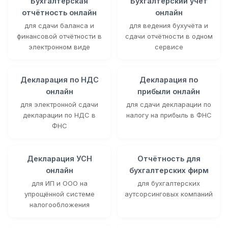
Бухгалтерская
Бухгалтерский учёт
отчётность онлайн
онлайн
для сдачи баланса и
для ведения бухучёта и
финансовой отчётности в
сдачи отчётности в одном
электронном виде
сервисе
Декларация по НДС
Декларация по
онлайн
прибыли онлайн
для электронной сдачи
для сдачи декларации по
декларации по НДС в
налогу на прибыль в ФНС
ФНС
Декларация УСН
Отчётность для
онлайн
бухгалтерских фирм
для ИП и ООО на
для бухгалтерских
упрощённой системе
аутсорсинговых компаний
налогообложения