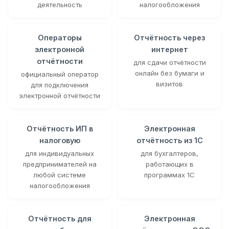
деятельность
налогообложения
Операторы
Отчётность через
электронной
интернет
отчётности
для сдачи отчётности
онлайн без бумаги и
официальный оператор
визитов
для подключения
электронной отчётности
Отчётность ИП в
Электронная
налоговую
отчётность из 1С
для индивидуальных
для бухгалтеров,
предпринимателей на
работающих в
любой системе
программах 1С
налогообложения
Отчётность для
Электронная