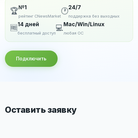
№1
24/7
🏆
🕐
рейтинг CNewsMarket
поддержка без выходных
14 дней
Mac/Win/Linux
🆓
💻
бесплатный доступ
любая ОС
Подключить
Оставить заявку