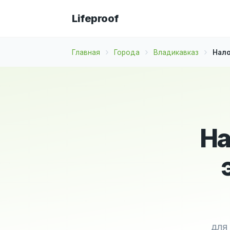
Lifeproof
Главная
Города
Владикавказ
Нало
На
для