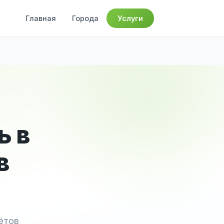
Главная
Города
Услуги
ь в
в
ётов