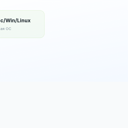
c/Win/Linux
ая ОС