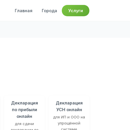
Главная
Города
Услуги
Декларация
Декларация
по прибыли
УСН онлайн
онлайн
для ИП и ООО на
упрощённой
для сдачи
системе
декларации по