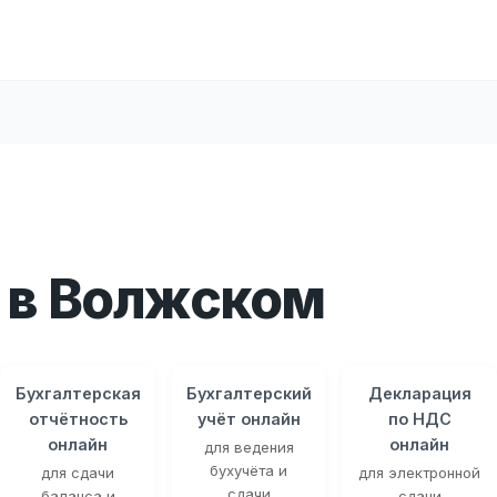
 в Волжском
Бухгалтерская
Бухгалтерский
Декларация
отчётность
учёт онлайн
по НДС
онлайн
онлайн
для ведения
бухучёта и
для сдачи
для электронной
сдачи
баланса и
сдачи