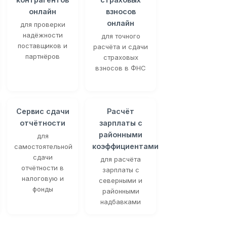
онлайн
взносов
онлайн
для проверки
надёжности
для точного
поставщиков и
расчёта и сдачи
партнёров
страховых
взносов в ФНС
Сервис сдачи
Расчёт
отчётности
зарплаты с
районными
для
коэффициентами
самостоятельной
сдачи
для расчёта
отчётности в
зарплаты с
налоговую и
северными и
фонды
районными
надбавками