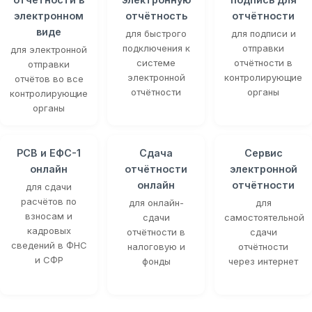
электронном
отчётность
отчётности
виде
для быстрого
для подписи и
подключения к
отправки
для электронной
системе
отчётности в
отправки
электронной
контролирующие
отчётов во все
отчётности
органы
контролирующие
органы
РСВ и ЕФС-1
Сдача
Сервис
онлайн
отчётности
электронной
онлайн
отчётности
для сдачи
расчётов по
для онлайн-
для
взносам и
сдачи
самостоятельной
кадровых
отчётности в
сдачи
сведений в ФНС
налоговую и
отчётности
и СФР
фонды
через интернет