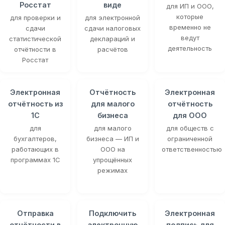
Росстат
виде
для ИП и ООО,
которые
для проверки и
для электронной
временно не
сдачи
сдачи налоговых
ведут
статистической
деклараций и
деятельность
отчётности в
расчётов
Росстат
Электронная
Отчётность
Электронная
отчётность из
для малого
отчётность
1С
бизнеса
для ООО
для
для малого
для обществ с
бухгалтеров,
бизнеса — ИП и
ограниченной
работающих в
ООО на
ответственностью
программах 1С
упрощённых
режимах
Отправка
Подключить
Электронная
отчётности в
электронную
подпись для