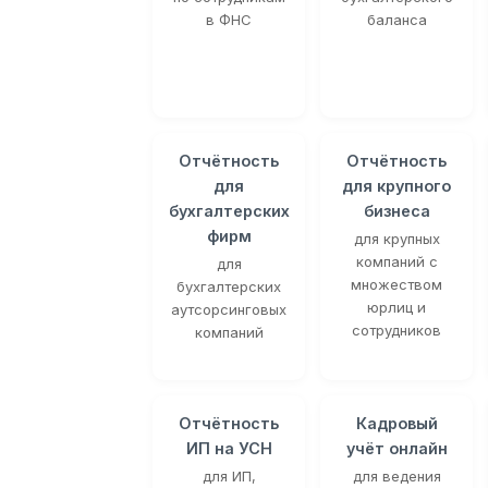
в ФНС
баланса
Отчётность
Отчётность
для
для крупного
бухгалтерских
бизнеса
фирм
для крупных
компаний с
для
множеством
бухгалтерских
юрлиц и
аутсорсинговых
сотрудников
компаний
Отчётность
Кадровый
ИП на УСН
учёт онлайн
для ИП,
для ведения