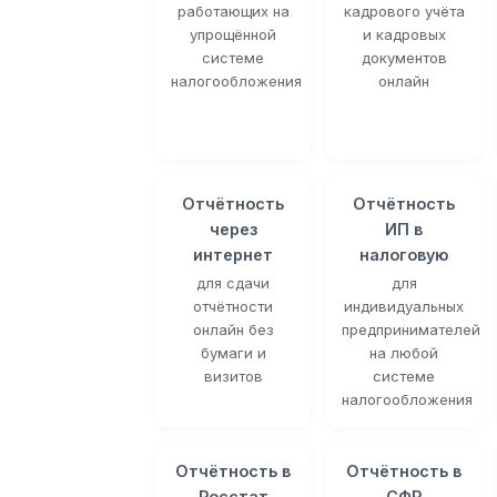
работающих на
кадрового учёта
упрощённой
и кадровых
системе
документов
налогообложения
онлайн
Отчётность
Отчётность
через
ИП в
интернет
налоговую
для сдачи
для
отчётности
индивидуальных
онлайн без
предпринимателей
бумаги и
на любой
визитов
системе
налогообложения
Отчётность в
Отчётность в
Росстат
СФР