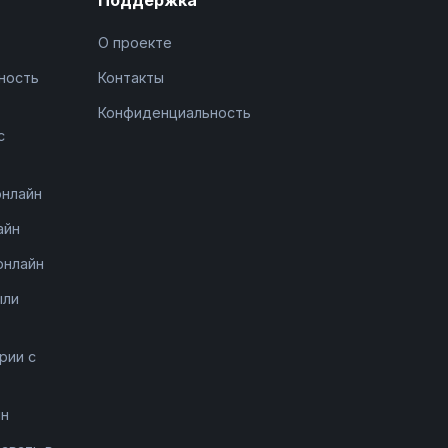
О проекте
ность
Контакты
Конфиденциальность
с
онлайн
айн
онлайн
ыли
рии с
йн