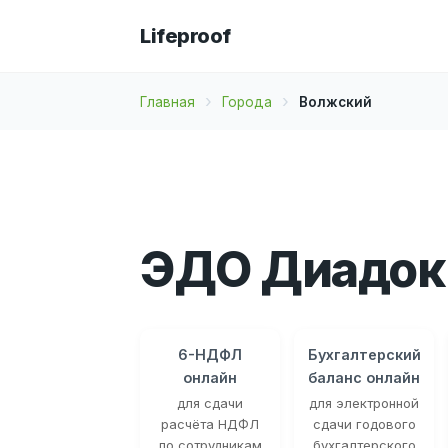
Lifeproof
Главная
Города
Волжский
ЭДО Диадок
6-НДФЛ
Бухгалтерский
онлайн
баланс онлайн
для сдачи
для электронной
расчёта НДФЛ
сдачи годового
по сотрудникам
бухгалтерского