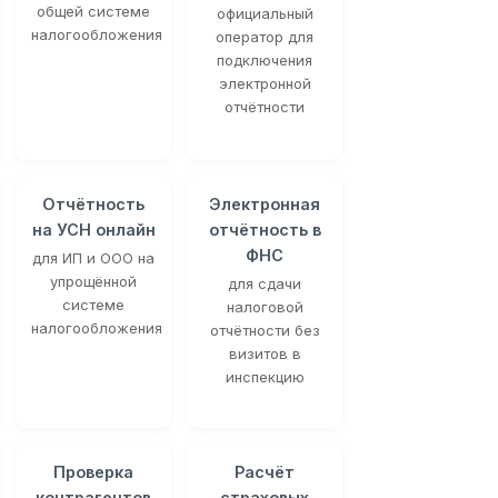
общей системе
официальный
налогообложения
оператор для
подключения
электронной
отчётности
Отчётность
Электронная
на УСН онлайн
отчётность в
ФНС
для ИП и ООО на
упрощённой
для сдачи
системе
налоговой
налогообложения
отчётности без
визитов в
инспекцию
Проверка
Расчёт
контрагентов
страховых