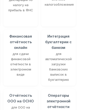
налогообложения
налогу на
прибыль в ФНС
Финансовая
Интеграция
отчётность
бухгалтерии с
онлайн
банком
для сдачи
для
финансовой
автоматической
отчётности в
загрузки
электронном
банковских
виде
выписок в
бухгалтерию
Отчётность
Операторы
ООО на ОСНО
электронной
отчётности
для ООО на