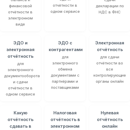
отчётности в
финансовой
декларации по
одном сервисе
отчётности в
НДС в ФНС
электронном
виде
ЭДО и
ЭДО с
Электронная
электронная
контрагентами
отчётность
отчётность
для
для сдачи
электронного
отчётности во
для
обмена
все
электронного
документами с
контролирующие
документооборота
партнёрами и
органы онлайн
и сдачи
поставщиками
отчётности в
одном сервисе
Какую
Налоговая
Нулевая
отчётность
отчётность в
отчётность
сдавать в
электронном
онлайн