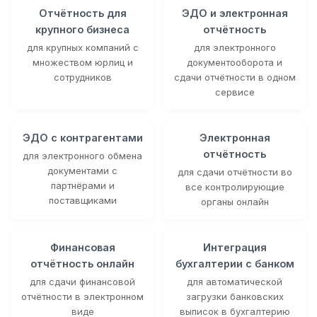
Отчётность для
ЭДО и электронная
крупного бизнеса
отчётность
для крупных компаний с
для электронного
множеством юрлиц и
документооборота и
сотрудников
сдачи отчётности в одном
сервисе
ЭДО с контрагентами
Электронная
отчётность
для электронного обмена
документами с
для сдачи отчётности во
партнёрами и
все контролирующие
поставщиками
органы онлайн
Финансовая
Интеграция
отчётность онлайн
бухгалтерии с банком
для сдачи финансовой
для автоматической
отчётности в электронном
загрузки банковских
виде
выписок в бухгалтерию