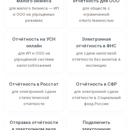
малого бизнеса
отчётность для ООО
для малого бизнеса — ИП
для обществ с
и ООО на упрощённых
ограниченной
режимах
ответственностью
Отчётность на УСН
Электронная
онлайн
отчётность в ФНС
для ИП и ООО на
для сдачи налоговой
упрощённой системе
отчётности без визитов в
налогообложения
инспекцию
Отчётность в Росстат
Отчётность в СФР
для электронной сдачи
для электронной сдачи
статистической
отчётности в Социальный
отчётности
фонд России
Отправка отчётности
Подключить
в электронном виде
электронную