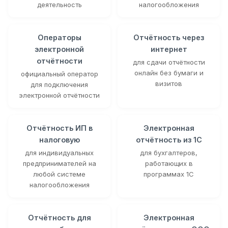
деятельность
налогообложения
Операторы
Отчётность через
электронной
интернет
отчётности
для сдачи отчётности
онлайн без бумаги и
официальный оператор
визитов
для подключения
электронной отчётности
Отчётность ИП в
Электронная
налоговую
отчётность из 1С
для индивидуальных
для бухгалтеров,
предпринимателей на
работающих в
любой системе
программах 1С
налогообложения
Отчётность для
Электронная