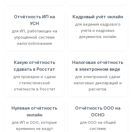
Отчётность ИП на
Кадровый учёт онлайн
УСН
для ведения кадрового
учёта и кадровых
для ИП, работающих на
документов онлайн
упрощённой системе
налогообложения
Какую отчётность
Налоговая отчётность
сдавать в Росстат
в электронном виде
для проверки и сдачи
для электронной сдачи
статистической
налоговых деклараций и
отчётности в Росстат
расчётов
Нулевая отчётность
Отчётность ООО на
онлайн
ОСНО
для ИП и ООО, которые
для ООО на общей
временно не ведут
системе