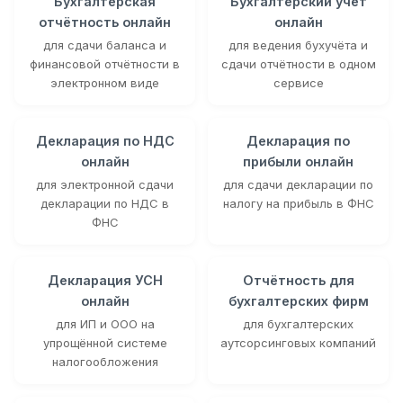
Бухгалтерская
Бухгалтерский учёт
отчётность онлайн
онлайн
для сдачи баланса и
для ведения бухучёта и
финансовой отчётности в
сдачи отчётности в одном
электронном виде
сервисе
Декларация по НДС
Декларация по
онлайн
прибыли онлайн
для электронной сдачи
для сдачи декларации по
декларации по НДС в
налогу на прибыль в ФНС
ФНС
Декларация УСН
Отчётность для
онлайн
бухгалтерских фирм
для ИП и ООО на
для бухгалтерских
упрощённой системе
аутсорсинговых компаний
налогообложения