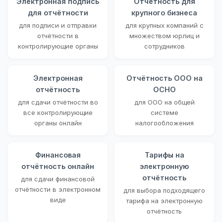
Электронная подпись
Отчётность для
для отчётности
крупного бизнеса
для подписи и отправки
для крупных компаний с
отчётности в
множеством юрлиц и
контролирующие органы
сотрудников
Электронная
Отчётность ООО на
отчётность
ОСНО
для сдачи отчётности во
для ООО на общей
все контролирующие
системе
органы онлайн
налогообложения
Финансовая
Тарифы на
отчётность онлайн
электронную
отчётность
для сдачи финансовой
отчётности в электронном
для выбора подходящего
виде
тарифа на электронную
отчётность