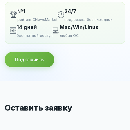
№1
24/7
🏆
🕐
рейтинг CNewsMarket
поддержка без выходных
14 дней
Mac/Win/Linux
🆓
💻
бесплатный доступ
любая ОС
Подключить
Оставить заявку