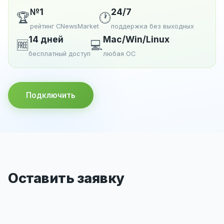
№1
24/7
🏆
🕐
рейтинг CNewsMarket
поддержка без выходных
14 дней
Mac/Win/Linux
🆓
💻
бесплатный доступ
любая ОС
Подключить
Оставить заявку