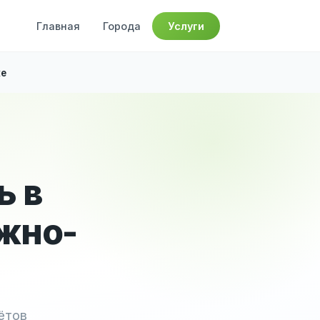
Главная
Города
Услуги
ке
ь в
жно-
ётов