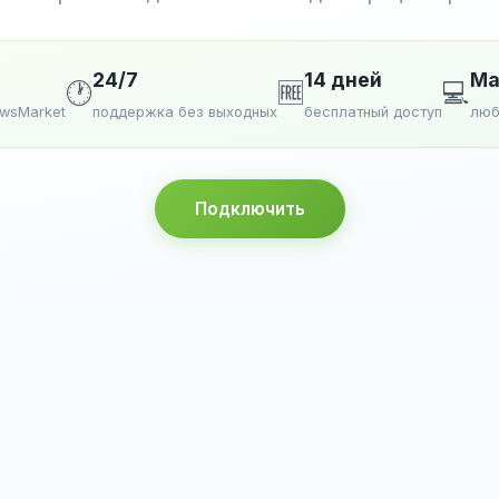
24/7
14 дней
Ma
🕐
🆓
💻
ewsMarket
поддержка без выходных
бесплатный доступ
люб
Подключить