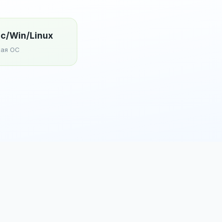
c/Win/Linux
ая ОС