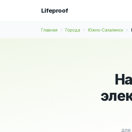
Lifeproof
Главная
Города
Южно-Сахалинск
На
эле
для