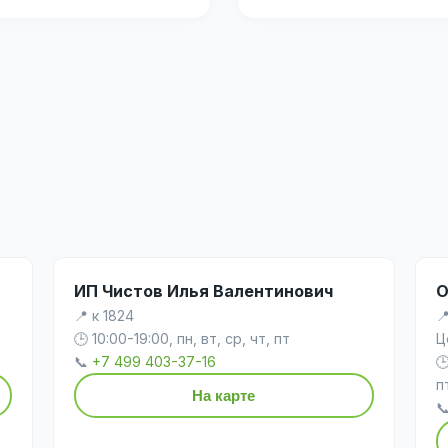
ИП Чистов Илья Валентинович
О
📍 к 1824

🕒 10:00-19:00, пн, вт, ср, чт, пт
Ц
📞
+7 499 403-37-16

п
На карте
