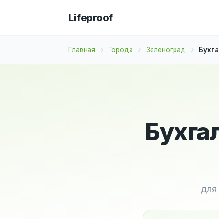
Lifeproof
Главная
Города
Зеленоград
Бухга
Бухга
для