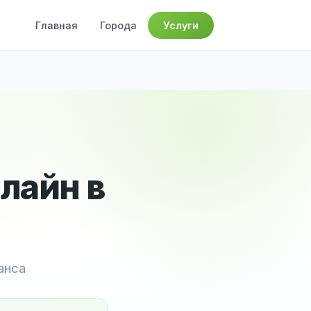
Главная
Города
Услуги
лайн в
анса