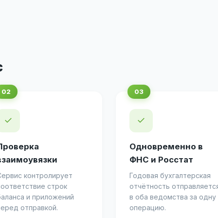
с
✓
✓
Проверка
Одновременно в
взаимоувязки
ФНС и Росстат
Сервис контролирует
Годовая бухгалтерская
соответствие строк
отчётность отправляетс
баланса и приложений
в оба ведомства за одну
перед отправкой.
операцию.