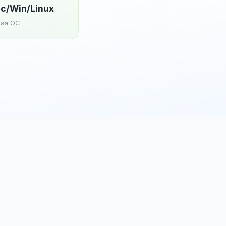
c/Win/Linux
ая ОС