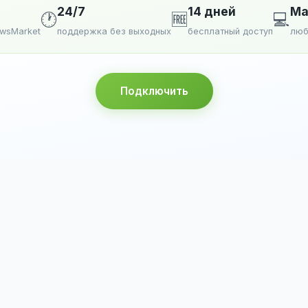
24/7
14 дней
Ma
🕐
🆓
💻
ewsMarket
поддержка без выходных
бесплатный доступ
люб
Подключить