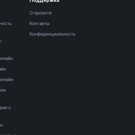
О проекте
ность
Контакты
Конфиденциальность
с
онлайн
айн
онлайн
ыли
рии с
йн