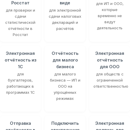
Росстат
виде
для ИП и ООО,
которые
для проверки и
для электронной
временно не
сдачи
сдачи налоговых
ведут
статистической
деклараций и
деятельность
отчётности в
расчётов
Росстат
Электронная
Отчётность
Электронная
отчётность из
для малого
отчётность
1С
бизнеса
для ООО
для
для малого
для обществ с
бухгалтеров,
бизнеса — ИП и
ограниченной
работающих в
ООО на
ответственностью
программах 1С
упрощённых
режимах
Отправка
Подключить
Электронная
отчётности в
электронную
подпись для