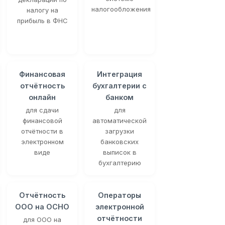
налогообложения
налогу на
прибыль в ФНС
Финансовая
Интеграция
отчётность
бухгалтерии с
онлайн
банком
для сдачи
для
финансовой
автоматической
отчётности в
загрузки
электронном
банковских
виде
выписок в
бухгалтерию
Отчётность
Операторы
ООО на ОСНО
электронной
отчётности
для ООО на