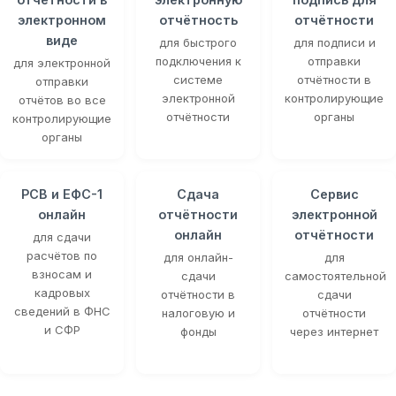
электронном
отчётность
отчётности
виде
для быстрого
для подписи и
подключения к
отправки
для электронной
системе
отчётности в
отправки
электронной
контролирующие
отчётов во все
отчётности
органы
контролирующие
органы
РСВ и ЕФС-1
Сдача
Сервис
онлайн
отчётности
электронной
онлайн
отчётности
для сдачи
расчётов по
для онлайн-
для
взносам и
сдачи
самостоятельной
кадровых
отчётности в
сдачи
сведений в ФНС
налоговую и
отчётности
и СФР
фонды
через интернет