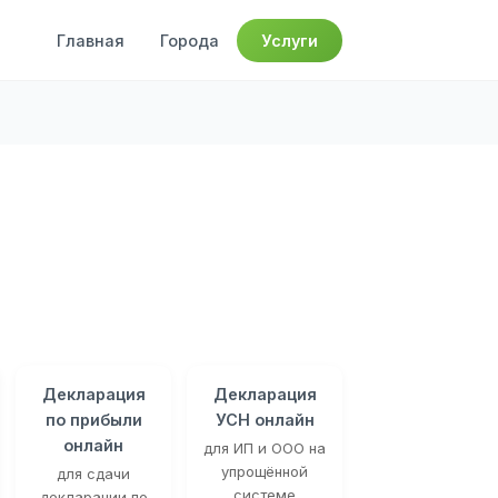
Главная
Города
Услуги
Декларация
Декларация
по прибыли
УСН онлайн
онлайн
для ИП и ООО на
упрощённой
для сдачи
системе
декларации по