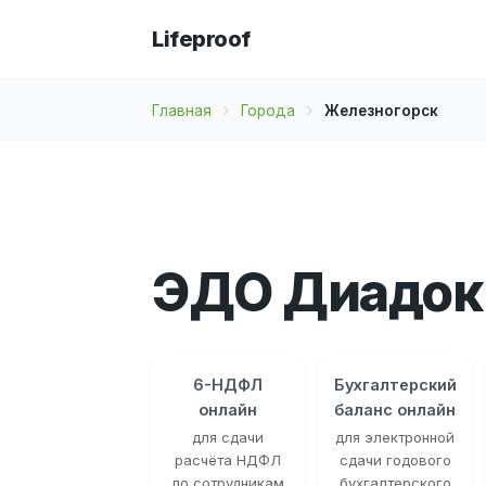
Lifeproof
Главная
Города
Железногорск
ЭДО Диадок
6-НДФЛ
Бухгалтерский
онлайн
баланс онлайн
для сдачи
для электронной
расчёта НДФЛ
сдачи годового
по сотрудникам
бухгалтерского