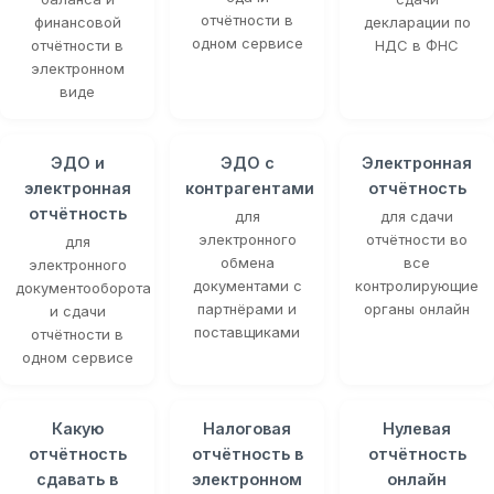
отчётности в
финансовой
декларации по
одном сервисе
отчётности в
НДС в ФНС
электронном
виде
ЭДО и
ЭДО с
Электронная
электронная
контрагентами
отчётность
отчётность
для
для сдачи
электронного
отчётности во
для
обмена
все
электронного
документами с
контролирующие
документооборота
партнёрами и
органы онлайн
и сдачи
поставщиками
отчётности в
одном сервисе
Какую
Налоговая
Нулевая
отчётность
отчётность в
отчётность
сдавать в
электронном
онлайн