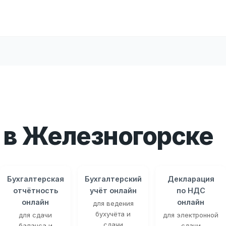
 в Железногорске
Бухгалтерская
Бухгалтерский
Декларация
отчётность
учёт онлайн
по НДС
онлайн
онлайн
для ведения
бухучёта и
для сдачи
для электронной
сдачи
баланса и
сдачи