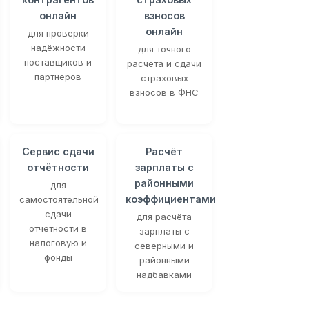
онлайн
взносов
онлайн
для проверки
надёжности
для точного
поставщиков и
расчёта и сдачи
партнёров
страховых
взносов в ФНС
Сервис сдачи
Расчёт
отчётности
зарплаты с
районными
для
коэффициентами
самостоятельной
сдачи
для расчёта
отчётности в
зарплаты с
налоговую и
северными и
фонды
районными
надбавками