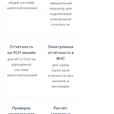
общей системе
официальный
налогообложения
оператор для
подключения
электронной
отчётности
Отчётность
Электронная
на УСН онлайн
отчётность в
ФНС
для ИП и ООО на
упрощённой
для сдачи
системе
налоговой
налогообложения
отчётности без
визитов в
инспекцию
Проверка
Расчёт
контрагентов
страховых