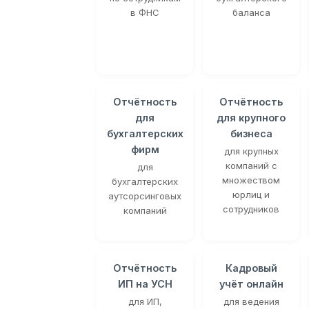
в ФНС
баланса
Отчётность
Отчётность
для
для крупного
бухгалтерских
бизнеса
фирм
для крупных
компаний с
для
множеством
бухгалтерских
юрлиц и
аутсорсинговых
сотрудников
компаний
Отчётность
Кадровый
ИП на УСН
учёт онлайн
для ИП,
для ведения