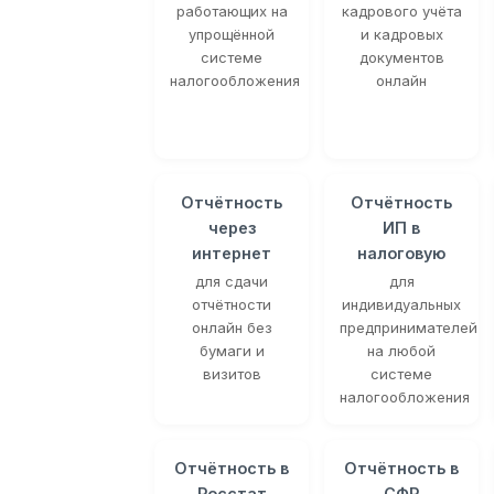
работающих на
кадрового учёта
упрощённой
и кадровых
системе
документов
налогообложения
онлайн
Отчётность
Отчётность
через
ИП в
интернет
налоговую
для сдачи
для
отчётности
индивидуальных
онлайн без
предпринимателей
бумаги и
на любой
визитов
системе
налогообложения
Отчётность в
Отчётность в
Росстат
СФР