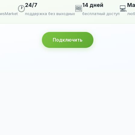
24/7
14 дней
Ma
🕐
🆓
💻
ewsMarket
поддержка без выходных
бесплатный доступ
люб
Подключить