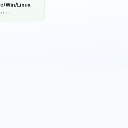
c/Win/Linux
ая ОС