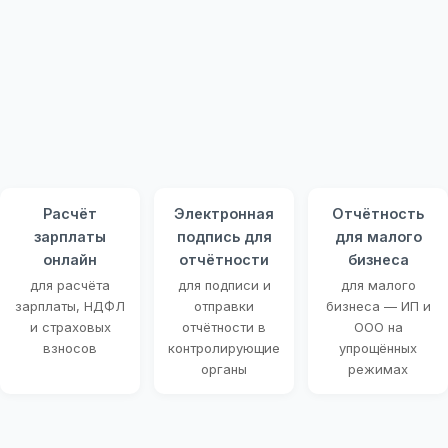
Расчёт
Электронная
Отчётность
зарплаты
подпись для
для малого
онлайн
отчётности
бизнеса
для расчёта
для подписи и
для малого
зарплаты, НДФЛ
отправки
бизнеса — ИП и
и страховых
отчётности в
ООО на
взносов
контролирующие
упрощённых
органы
режимах