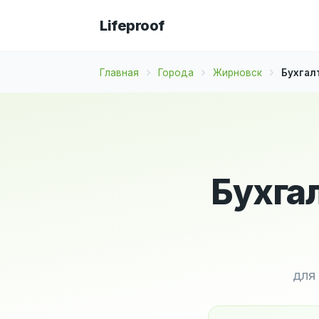
Lifeproof
Главная
Города
Жирновск
Бухгал
Бухга
для