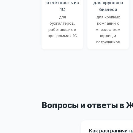
отчётность из
для крупного
1С
бизнеса
для
для крупных
бухгалтеров,
компаний с
работающих в
множеством
программах 1С
юрлиц и
сотрудников
Вопросы и ответы в 
Как разграничит