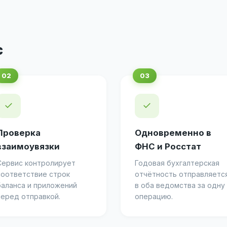
с
✓
✓
Проверка
Одновременно в
взаимоувязки
ФНС и Росстат
Сервис контролирует
Годовая бухгалтерская
соответствие строк
отчётность отправляетс
баланса и приложений
в оба ведомства за одну
перед отправкой.
операцию.