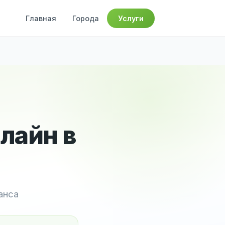
Главная
Города
Услуги
лайн в
анса