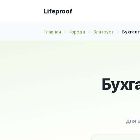
Lifeproof
Главная
Города
Златоуст
Бухгалт
Бухг
для 