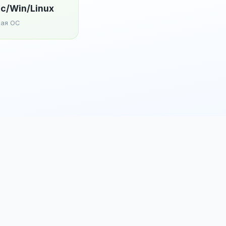
c/Win/Linux
ая ОС