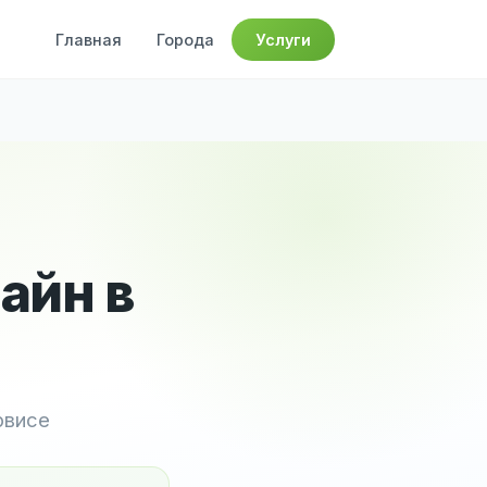
Главная
Города
Услуги
айн в
рвисе