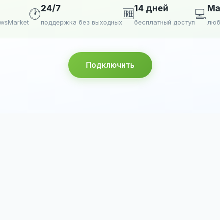
24/7
14 дней
Ma
🕐
🆓
💻
ewsMarket
поддержка без выходных
бесплатный доступ
люб
Подключить