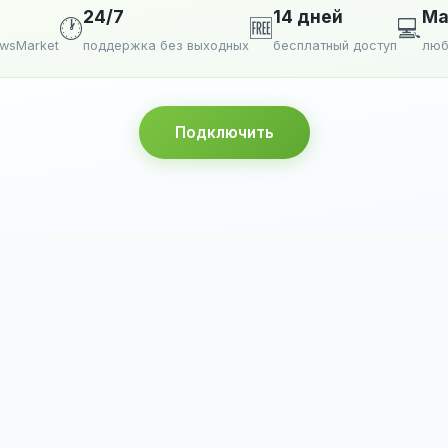
24/7
14 дней
Ma
🕐
🆓
💻
ewsMarket
поддержка без выходных
бесплатный доступ
люб
Подключить