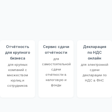
Отчётность
Сервис сдачи
Декларация
для крупного
отчётности
по НДС
бизнеса
онлайн
для
самостоятельной
для крупных
для электронной
сдачи
компаний с
сдачи
отчётности в
множеством
декларации по
налоговую и
юрлиц и
НДС в ФНС
фонды
сотрудников