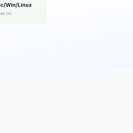
c/Win/Linux
ая ОС