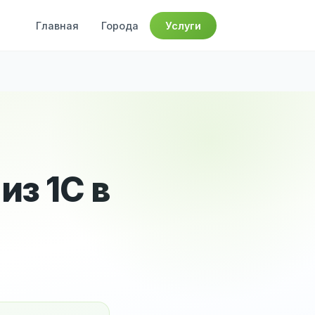
Главная
Города
Услуги
из 1С в