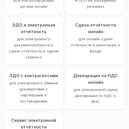
все контролирующие
и ООО на упрощённых
органы онлайн
режимах
ЭДО и электронная
Сдача отчётности
отчётность
онлайн
для электронного
для онлайн-сдачи
документооборота и
отчётности в налоговую и
сдачи отчётности в одном
фонды
сервисе
ЭДО с контрагентами
Декларация по НДС
онлайн
для электронного обмена
документами с
для электронной сдачи
партнёрами и
декларации по НДС в
поставщиками
ФНС
Сервис электронной
отчётности