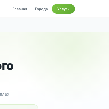
Главная
Города
Услуги
ого
имах