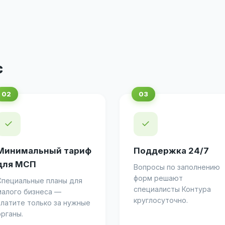
с
✓
✓
Минимальный тариф
Поддержка 24/7
для МСП
Вопросы по заполнению
форм решают
Специальные планы для
специалисты Контура
малого бизнеса —
круглосуточно.
платите только за нужные
органы.