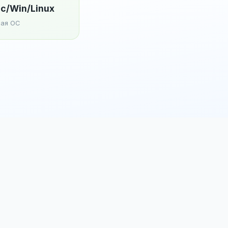
c/Win/Linux
ая ОС