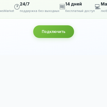
24/7
14 дней
Ma
🕐
🆓
💻
ewsMarket
поддержка без выходных
бесплатный доступ
люб
Подключить