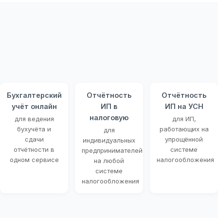
Бухгалтерский
Отчётность
Отчётность
учёт онлайн
ИП в
ИП на УСН
налоговую
для ведения
для ИП,
бухучёта и
работающих на
для
сдачи
упрощённой
индивидуальных
отчётности в
системе
предпринимателей
одном сервисе
налогообложения
на любой
системе
налогообложения