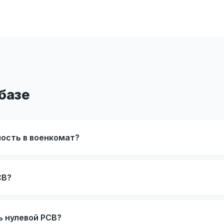
базе
ность в военкомат?
СВ?
ь нулевой РСВ?