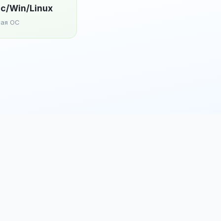
c/Win/Linux
ая ОС