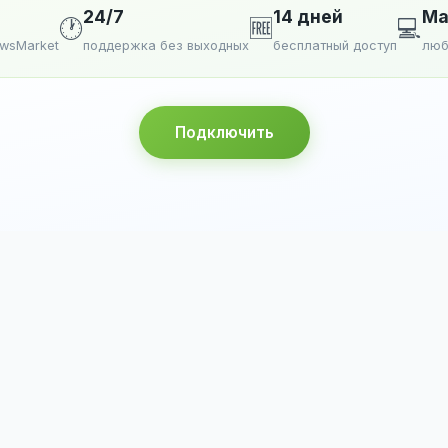
24/7
14 дней
Ma
🕐
🆓
💻
ewsMarket
поддержка без выходных
бесплатный доступ
люб
Подключить