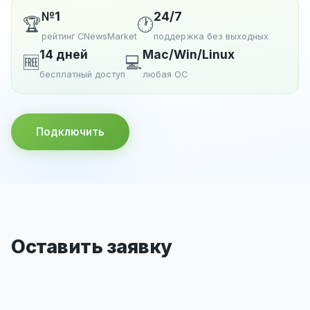
№1
24/7
🏆
🕐
рейтинг CNewsMarket
поддержка без выходных
14 дней
Mac/Win/Linux
🆓
💻
бесплатный доступ
любая ОС
Подключить
Оставить заявку