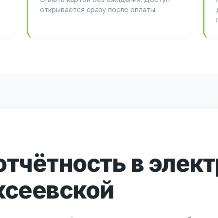
открывается сразу после оплаты.
отчётность в элек
ксеевской