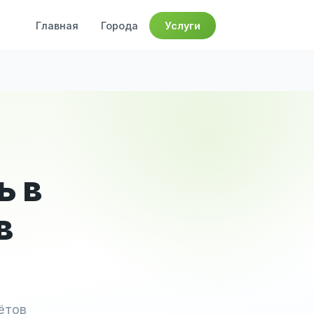
Главная
Города
Услуги
ь в
в
ётов