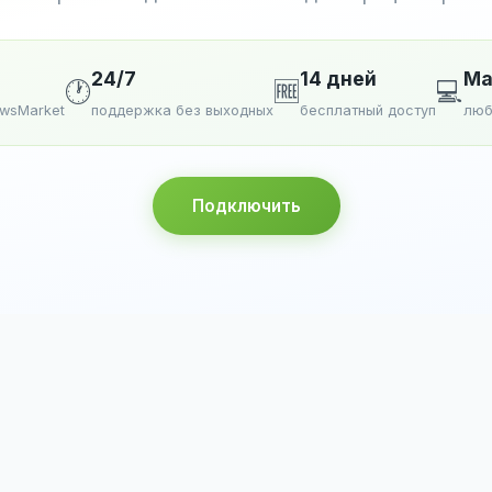
24/7
14 дней
Ma
🕐
🆓
💻
ewsMarket
поддержка без выходных
бесплатный доступ
люб
Подключить